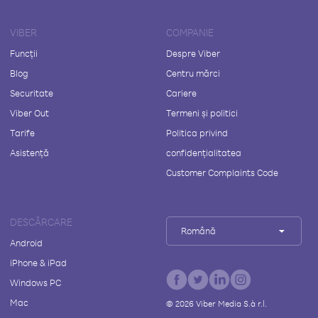
VIBER
COMPANIE
Funcții
Despre Viber
Blog
Centru mărci
Securitate
Cariere
Viber Out
Termeni și politici
Tarife
Politica privind
Asistență
confidențialitatea
Customer Complaints Code
DESCĂRCARE
Română
Android
iPhone & iPad
Windows PC
Mac
©
2026
Viber Media S.à r.l.