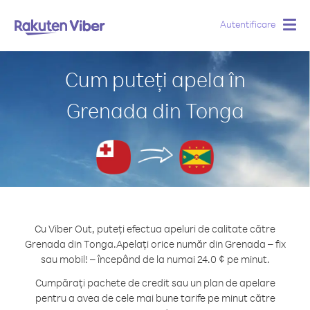
Autentificare
Togg
navig
Cum puteți apela în
Grenada din Tonga
Cu Viber Out, puteți efectua apeluri de calitate către
Grenada din Tonga.
Apelați orice număr din Grenada – fix
sau mobil! – începând de la numai 24.0 ¢ pe minut.
Cumpărați pachete de credit sau un plan de apelare
pentru a avea de cele mai bune tarife pe minut către