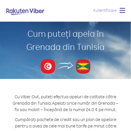
Autentificare
Togg
navig
Cum puteți apela în
Grenada din Tunisia
Cu Viber Out, puteți efectua apeluri de calitate către
Grenada din Tunisia.
Apelați orice număr din Grenada –
fix sau mobil! – începând de la numai 24.0 ¢ pe minut.
Cumpărați pachete de credit sau un plan de apelare
pentru a avea de cele mai bune tarife pe minut către