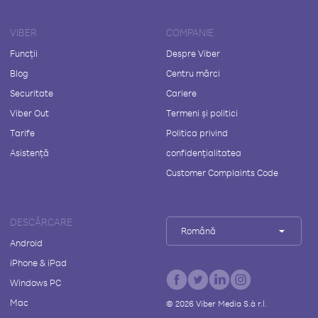
VIBER
COMPANIE
Funcții
Despre Viber
Blog
Centru mărci
Securitate
Cariere
Viber Out
Termeni și politici
Tarife
Politica privind
Asistență
confidențialitatea
Customer Complaints Code
DESCĂRCARE
Română
Android
iPhone & iPad
Windows PC
Mac
©
2026
Viber Media S.à r.l.