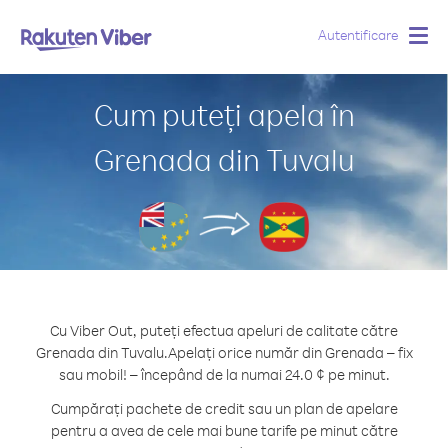
Autentificare
Togg
navig
Cum puteți apela în
Grenada din Tuvalu
Cu Viber Out, puteți efectua apeluri de calitate către
Grenada din Tuvalu.
Apelați orice număr din Grenada – fix
sau mobil! – începând de la numai 24.0 ¢ pe minut.
Cumpărați pachete de credit sau un plan de apelare
pentru a avea de cele mai bune tarife pe minut către