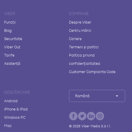
VIBER
COMPANIE
Funcții
Despre Viber
Blog
Centru mărci
Securitate
Cariere
Viber Out
Termeni și politici
Tarife
Politica privind
Asistență
confidențialitatea
Customer Complaints Code
DESCĂRCARE
Română
Android
iPhone & iPad
Windows PC
Mac
©
2026
Viber Media S.à r.l.