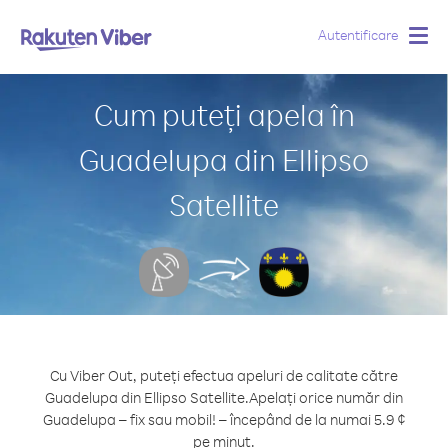
Autentificare
Togg
navig
Cum puteți apela în
Guadelupa din Ellipso
Satellite
Cu Viber Out, puteți efectua apeluri de calitate către
Guadelupa din Ellipso Satellite.
Apelați orice număr din
Guadelupa – fix sau mobil! – începând de la numai 5.9 ¢
pe minut.