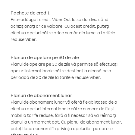
Pachete de credit
Este adăugat credit Viber Out la soldul dvs. când
achiziționați orice valoare. Cu acest credit, puteți
efectua apeluri către orice număr din lume la tarifele
reduse Viber.
Planuri de apelare pe 30 de zile
Planul de apelare pe 30 de zile vă permite să efectuați
apeluri internaționale către destinația aleasă pe o
perioadă de 30 de zile la tarifele reduse Viber.
Planuri de abonament lunar
Planul de abonament lunar vă oferă flexibilitatea de a
efectua apeluri internaționale către numere de fix și
mobil la tarife reduse, fără a fi necesar să vă reînnoiți
planul la un moment dat. Cu planul de abonament lunar,
puteți face economii în privința apelurilor pe care le