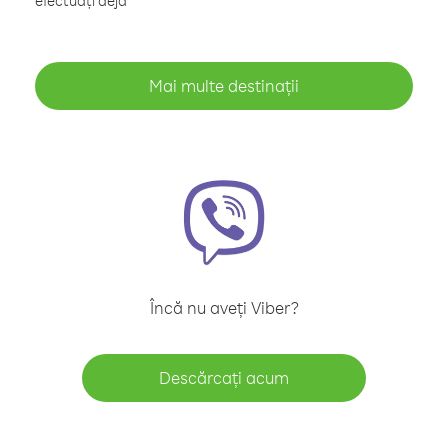
efectuați deja
Mai multe destinații
Încă nu aveți Viber?
Descărcați acum