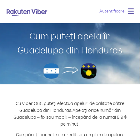
Autentificare
Togg
navig
Cum puteți apela în
Guadelupa din Honduras
Cu Viber Out, puteți efectua apeluri de calitate către
Guadelupa din Honduras.
Apelați orice număr din
Guadelupa – fix sau mobil! – începând de la numai 5.9 ¢
pe minut.
Cumpărați pachete de credit sau un plan de apelare