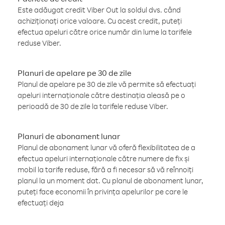
Este adăugat credit Viber Out la soldul dvs. când
achiziționați orice valoare. Cu acest credit, puteți
efectua apeluri către orice număr din lume la tarifele
reduse Viber.
Planuri de apelare pe 30 de zile
Planul de apelare pe 30 de zile vă permite să efectuați
apeluri internaționale către destinația aleasă pe o
perioadă de 30 de zile la tarifele reduse Viber.
Planuri de abonament lunar
Planul de abonament lunar vă oferă flexibilitatea de a
efectua apeluri internaționale către numere de fix și
mobil la tarife reduse, fără a fi necesar să vă reînnoiți
planul la un moment dat. Cu planul de abonament lunar,
puteți face economii în privința apelurilor pe care le
efectuați deja