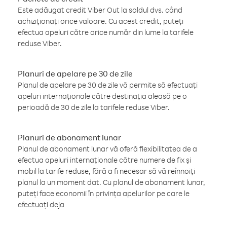
Este adăugat credit Viber Out la soldul dvs. când
achiziționați orice valoare. Cu acest credit, puteți
efectua apeluri către orice număr din lume la tarifele
reduse Viber.
Planuri de apelare pe 30 de zile
Planul de apelare pe 30 de zile vă permite să efectuați
apeluri internaționale către destinația aleasă pe o
perioadă de 30 de zile la tarifele reduse Viber.
Planuri de abonament lunar
Planul de abonament lunar vă oferă flexibilitatea de a
efectua apeluri internaționale către numere de fix și
mobil la tarife reduse, fără a fi necesar să vă reînnoiți
planul la un moment dat. Cu planul de abonament lunar,
puteți face economii în privința apelurilor pe care le
efectuați deja