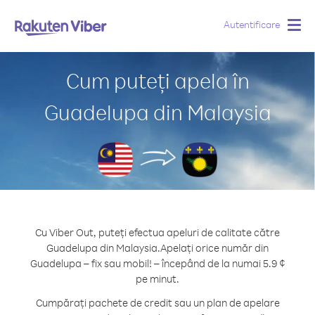
Autentificare
Togg
navig
Cum puteți apela în
Guadelupa din Malaysia
Cu Viber Out, puteți efectua apeluri de calitate către
Guadelupa din Malaysia.
Apelați orice număr din
Guadelupa – fix sau mobil! – începând de la numai 5.9 ¢
pe minut.
Cumpărați pachete de credit sau un plan de apelare