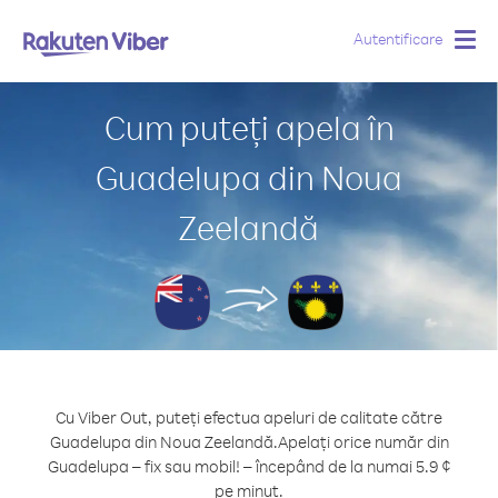
Autentificare
Togg
navig
Cum puteți apela în
Guadelupa din Noua
Zeelandă
Cu Viber Out, puteți efectua apeluri de calitate către
Guadelupa din Noua Zeelandă.
Apelați orice număr din
Guadelupa – fix sau mobil! – începând de la numai 5.9 ¢
pe minut.