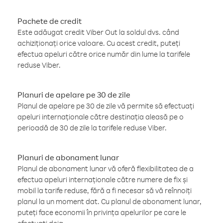
Pachete de credit
Este adăugat credit Viber Out la soldul dvs. când
achiziționați orice valoare. Cu acest credit, puteți
efectua apeluri către orice număr din lume la tarifele
reduse Viber.
Planuri de apelare pe 30 de zile
Planul de apelare pe 30 de zile vă permite să efectuați
apeluri internaționale către destinația aleasă pe o
perioadă de 30 de zile la tarifele reduse Viber.
Planuri de abonament lunar
Planul de abonament lunar vă oferă flexibilitatea de a
efectua apeluri internaționale către numere de fix și
mobil la tarife reduse, fără a fi necesar să vă reînnoiți
planul la un moment dat. Cu planul de abonament lunar,
puteți face economii în privința apelurilor pe care le