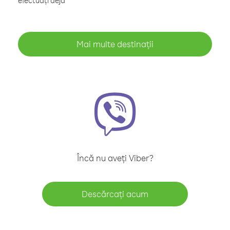
efectuați deja
Mai multe destinații
Încă nu aveți Viber?
Descărcați acum