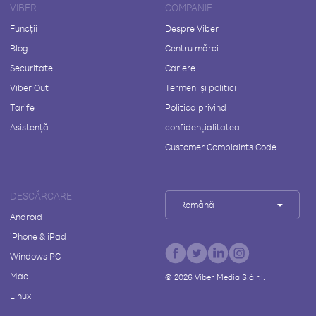
VIBER
COMPANIE
Funcții
Despre Viber
Blog
Centru mărci
Securitate
Cariere
Viber Out
Termeni și politici
Tarife
Politica privind
Asistență
confidențialitatea
Customer Complaints Code
DESCĂRCARE
Română
Android
iPhone & iPad
Windows PC
Mac
©
2026
Viber Media S.à r.l.
Linux