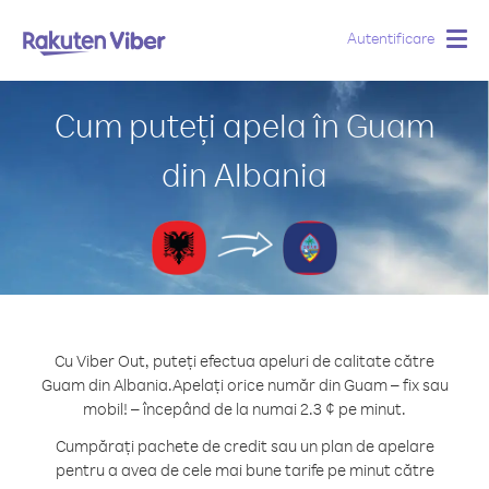
Autentificare
Togg
navig
Cum puteți apela în Guam
din Albania
Cu Viber Out, puteți efectua apeluri de calitate către
Guam din Albania.
Apelați orice număr din Guam – fix sau
mobil! – începând de la numai 2.3 ¢ pe minut.
Cumpărați pachete de credit sau un plan de apelare
pentru a avea de cele mai bune tarife pe minut către