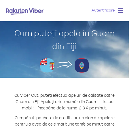
Autentificare
Togg
navig
Cum puteți apela în Guam
din Fiji
Cu Viber Out, puteți efectua apeluri de calitate către
Guam din Fiji.
Apelați orice număr din Guam – fix sau
mobil! – începând de la numai 2.3 ¢ pe minut.
Cumpărați pachete de credit sau un plan de apelare
pentru a avea de cele mai bune tarife pe minut către