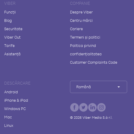
VIBER
COMPANIE
Funcții
Despre Viber
Blog
Centru mărci
Securitate
Cariere
Viber Out
Termeni și politici
Tarife
Politica privind
Asistență
confidențialitatea
Customer Complaints Code
DESCĂRCARE
Română
Android
iPhone & iPad
Windows PC
Mac
©
2026
Viber Media S.à r.l.
Linux