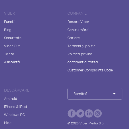
VIBER
COMPANIE
Funcții
Despre Viber
Blog
Centru mărci
Securitate
Cariere
Viber Out
Termeni și politici
Tarife
Politica privind
Asistență
confidențialitatea
Customer Complaints Code
DESCĂRCARE
Română
Android
iPhone & iPad
Windows PC
Mac
©
2026
Viber Media S.à r.l.