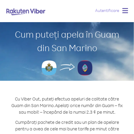
Autentificare
Togg
navig
Cum puteți apela în Guam
din San Marino
Cu Viber Out, puteți efectua apeluri de calitate către
Guam din San Marino.
Apelați orice număr din Guam – fix
sau mobil! – începând de la numai 2.3 ¢ pe minut.
Cumpărați pachete de credit sau un plan de apelare
pentru a avea de cele mai bune tarife pe minut către