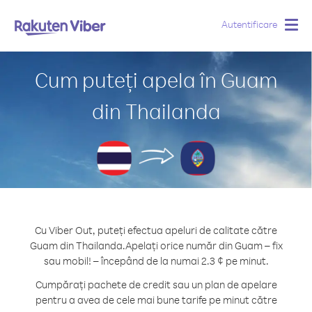
Autentificare
Togg
navig
Cum puteți apela în Guam
din Thailanda
Cu Viber Out, puteți efectua apeluri de calitate către
Guam din Thailanda.
Apelați orice număr din Guam – fix
sau mobil! – începând de la numai 2.3 ¢ pe minut.
Cumpărați pachete de credit sau un plan de apelare
pentru a avea de cele mai bune tarife pe minut către