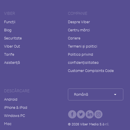
VIBER
COMPANIE
Funcții
Despre Viber
Blog
Centru mărci
Securitate
Cariere
Viber Out
Termeni și politici
Tarife
Politica privind
Asistență
confidențialitatea
Customer Complaints Code
DESCĂRCARE
Română
Android
iPhone & iPad
Windows PC
Mac
©
2026
Viber Media S.à r.l.