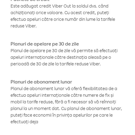
Este adăugat credit Viber Out la soldul dvs. când
achiziționați orice valoare. Cu acest credit, puteți
efectua apeluri către orice număr din lume la tarifele
reduse Viber.
Planuri de apelare pe 30 de zile
Planul de apelare pe 30 de zile vă permite să efectuați
apeluri internaționale către destinația aleasă pe o
perioadă de 30 de zile la tarifele reduse Viber.
Planuri de abonament lunar
Planul de abonament lunar vă oferă flexibilitatea de a
efectua apeluri internaționale către numere de fix și
mobil la tarife reduse, fără a fi necesar să vă reînnoiți
planul la un moment dat. Cu planul de abonament lunar,
puteți face economii în privința apelurilor pe care le
efectuați deja