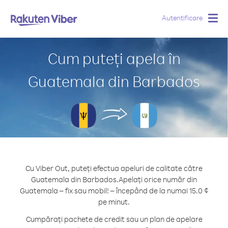
Autentificare
Togg
navig
Cum puteți apela în
Guatemala din Barbados
Cu Viber Out, puteți efectua apeluri de calitate către
Guatemala din Barbados.
Apelați orice număr din
Guatemala – fix sau mobil! – începând de la numai 15.0 ¢
pe minut.
Cumpărați pachete de credit sau un plan de apelare