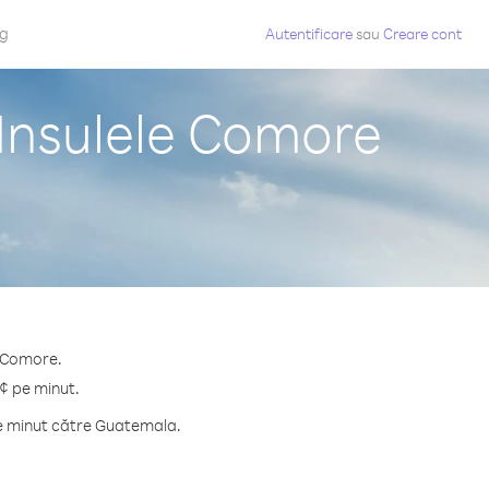
og
Autentificare
sau
Creare cont
Insulele Comore
e Comore.
 ¢ pe minut.
pe minut către Guatemala.