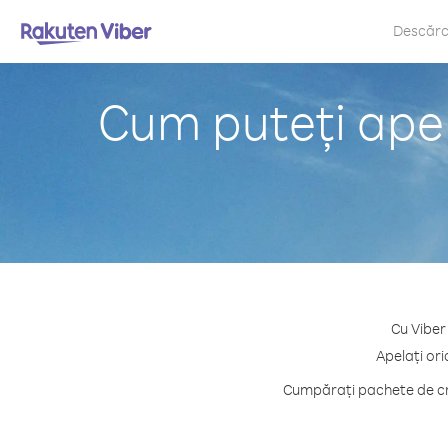
Descăr
Cum puteți ape
Cu Viber
Apelați ori
Cumpărați pachete de cre