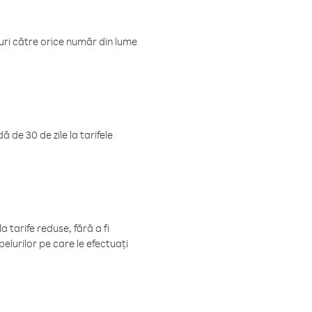
luri către orice număr din lume
 de 30 de zile la tarifele
 tarife reduse, fără a fi
elurilor pe care le efectuați