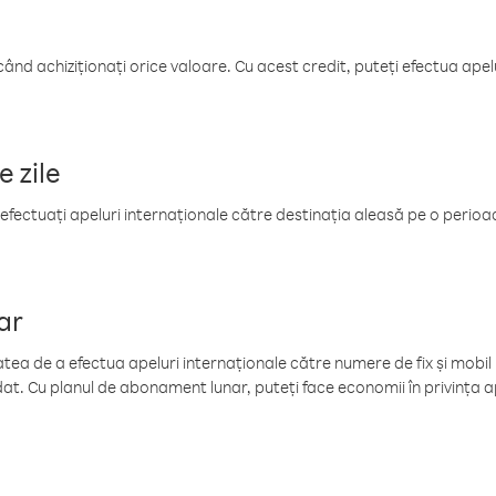
când achiziționați orice valoare. Cu acest credit, puteți efectua ape
e zile
efectuați apeluri internaționale către destinația aleasă pe o perioadă
ar
tea de a efectua apeluri internaționale către numere de fix și mobil la
at. Cu planul de abonament lunar, puteți face economii în privința ap