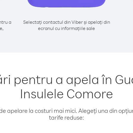
tru a
Selectați contactul din Viber și apelați din
e,
ecranul cu informațiile sale
i pentru a apela în Gu
Insulele Comore
e apelare la costuri mai mici. Alegeți una din opțiuni
tarife reduse: