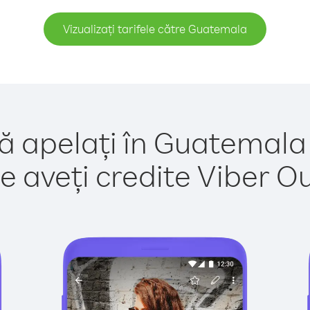
Vizualizați tarifele către Guatemala
ă apelați în Guatemala
e aveți credite Viber Out