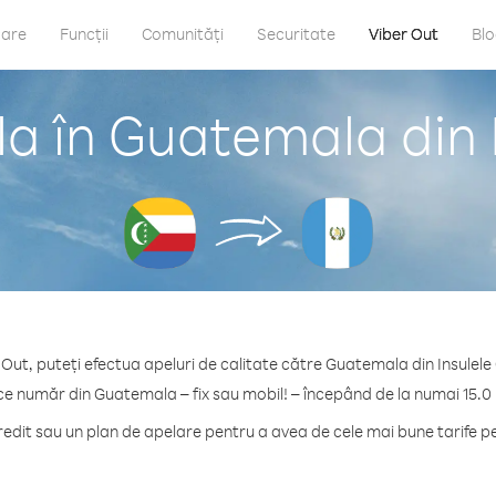
care
Funcții
Comunități
Securitate
Viber Out
Bl
la în Guatemala din 
 Out, puteți efectua apeluri de calitate către Guatemala din Insulel
ce număr din Guatemala – fix sau mobil! – începând de la numai 15.0
dit sau un plan de apelare pentru a avea de cele mai bune tarife 