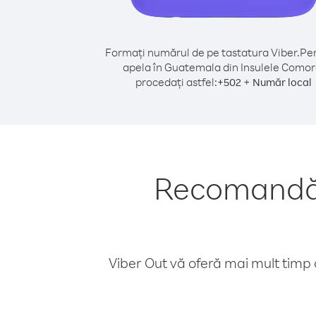
Formați numărul de pe tastatura Viber.
Pen
apela în Guatemala din Insulele Comor
procedați astfel:
+
+
502
Număr local
Recomandăr
Viber Out vă oferă mai mult timp d