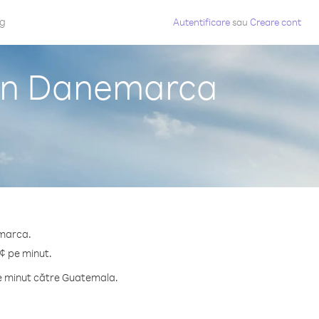
og
Autentificare
sau
Creare cont
din Danemarca
emarca.
 ¢ pe minut.
pe minut către Guatemala.