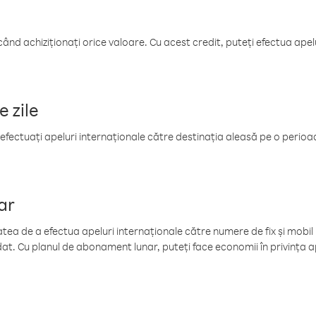
când achiziționați orice valoare. Cu acest credit, puteți efectua ape
e zile
efectuați apeluri internaționale către destinația aleasă pe o perioadă
ar
tea de a efectua apeluri internaționale către numere de fix și mobil la
at. Cu planul de abonament lunar, puteți face economii în privința ap