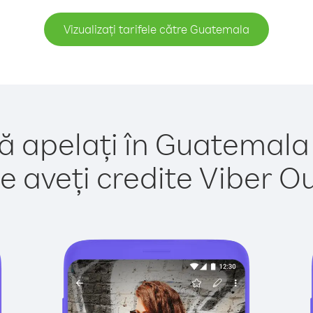
Vizualizați tarifele către Guatemala
ă apelați în Guatemala
e aveți credite Viber Out