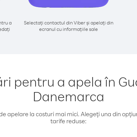
tru a
Selectați contactul din Viber și apelați din
edați
ecranul cu informațiile sale
i pentru a apela în Gu
Danemarca
e apelare la costuri mai mici. Alegeți una din opțiuni
tarife reduse: