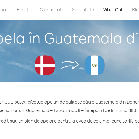
care
Funcții
Comunități
Securitate
Viber Out
Bl
pela în Guatemala 
er Out, puteți efectua apeluri de calitate către Guatemala din Dan
ce număr din Guatemala – fix sau mobil! – începând de la numai 18.8
dit sau un plan de apelare pentru a avea de cele mai bune tarife 