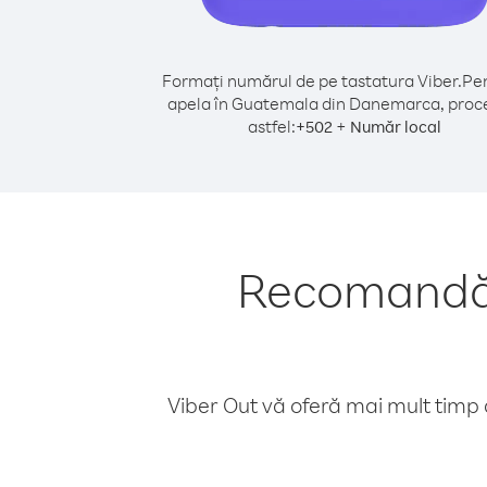
Formați numărul de pe tastatura Viber.
Pen
apela în Guatemala din Danemarca, proc
astfel:
+
+
502
Număr local
Recomandăr
Viber Out vă oferă mai mult timp d