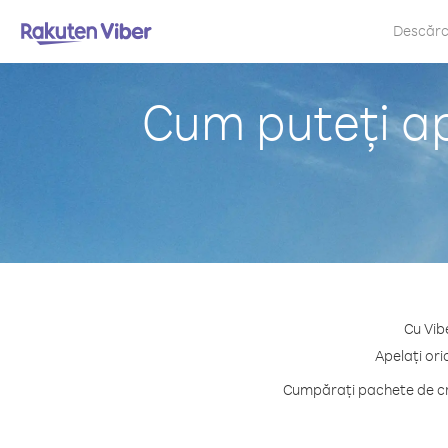
Descăr
Cum puteți a
Cu Vib
Apelați ori
Cumpărați pachete de cre