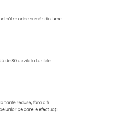
luri către orice număr din lume
 de 30 de zile la tarifele
 tarife reduse, fără a fi
elurilor pe care le efectuați