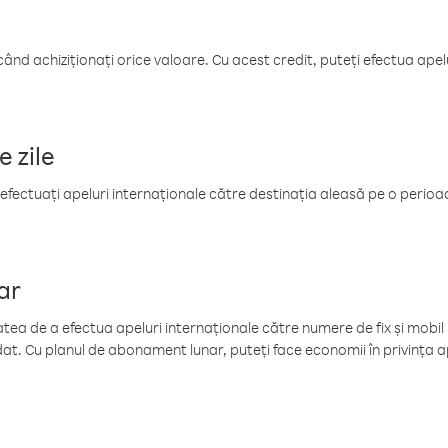
când achiziționați orice valoare. Cu acest credit, puteți efectua ape
e zile
efectuați apeluri internaționale către destinația aleasă pe o perioadă
ar
tea de a efectua apeluri internaționale către numere de fix și mobil la
at. Cu planul de abonament lunar, puteți face economii în privința ap