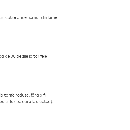
luri către orice număr din lume
 de 30 de zile la tarifele
 tarife reduse, fără a fi
elurilor pe care le efectuați