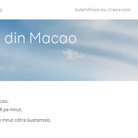
og
Autentificare
sau
Creare cont
a din Macao
acao.
 ¢ pe minut.
pe minut către Guatemala.