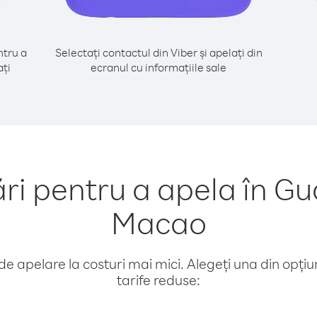
tru a
Selectați contactul din Viber și apelați din
ți
ecranul cu informațiile sale
i pentru a apela în Gu
Macao
e apelare la costuri mai mici. Alegeți una din opțiuni
tarife reduse: