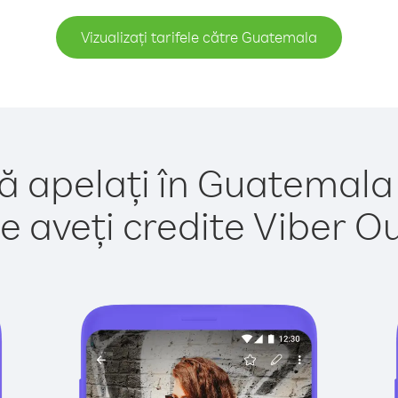
Vizualizați tarifele către Guatemala
ă apelați în Guatemala
e aveți credite Viber Out