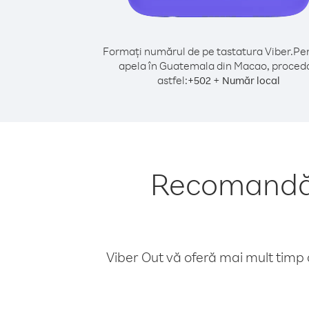
Formați numărul de pe tastatura Viber.
Pen
apela în Guatemala din Macao, proceda
astfel:
+
+
502
Număr local
Recomandăr
Viber Out vă oferă mai mult timp d