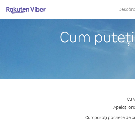
Descăr
Cum puteți
Cu V
Apelați ori
Cumpărați pachete de cre