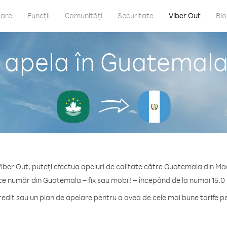
care
Funcții
Comunități
Securitate
Viber Out
Bl
 apela în Guatemal
iber Out, puteți efectua apeluri de calitate către Guatemala din M
ce număr din Guatemala – fix sau mobil! – începând de la numai 15.0
dit sau un plan de apelare pentru a avea de cele mai bune tarife 