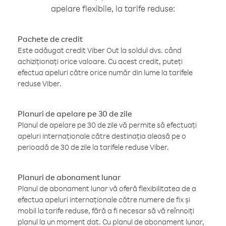
apelare flexibile, la tarife reduse:
Pachete de credit
Este adăugat credit Viber Out la soldul dvs. când
achiziționați orice valoare. Cu acest credit, puteți
efectua apeluri către orice număr din lume la tarifele
reduse Viber.
Planuri de apelare pe 30 de zile
Planul de apelare pe 30 de zile vă permite să efectuați
apeluri internaționale către destinația aleasă pe o
perioadă de 30 de zile la tarifele reduse Viber.
Planuri de abonament lunar
Planul de abonament lunar vă oferă flexibilitatea de a
efectua apeluri internaționale către numere de fix și
mobil la tarife reduse, fără a fi necesar să vă reînnoiți
planul la un moment dat. Cu planul de abonament lunar,