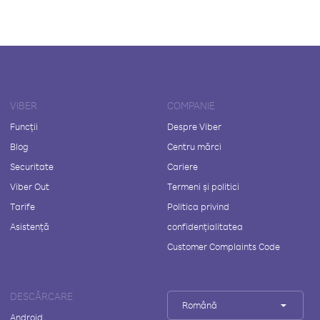
VIBER
COMPANIE
Funcții
Despre Viber
Blog
Centru mărci
Securitate
Cariere
Viber Out
Termeni și politici
Tarife
Politica privind
Asistență
confidențialitatea
Customer Complaints Code
DESCĂRCARE
Română
Android