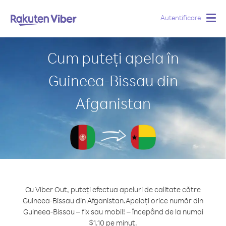
Autentificare
Togg
navig
Cum puteți apela în
Guineea-Bissau din
Afganistan
Cu Viber Out, puteți efectua apeluri de calitate către
Guineea-Bissau din Afganistan.
Apelați orice număr din
Guineea-Bissau – fix sau mobil! – începând de la numai
$1.10 pe minut.