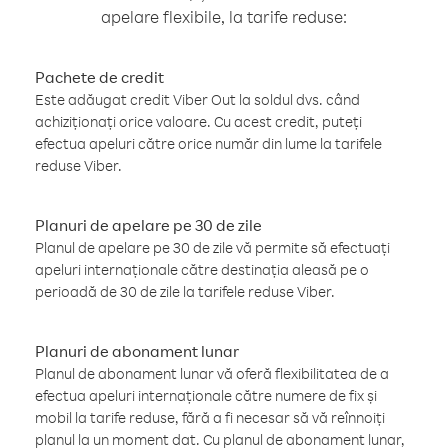
apelare flexibile, la tarife reduse:
Pachete de credit
Este adăugat credit Viber Out la soldul dvs. când
achiziționați orice valoare. Cu acest credit, puteți
efectua apeluri către orice număr din lume la tarifele
reduse Viber.
Planuri de apelare pe 30 de zile
Planul de apelare pe 30 de zile vă permite să efectuați
apeluri internaționale către destinația aleasă pe o
perioadă de 30 de zile la tarifele reduse Viber.
Planuri de abonament lunar
Planul de abonament lunar vă oferă flexibilitatea de a
efectua apeluri internaționale către numere de fix și
mobil la tarife reduse, fără a fi necesar să vă reînnoiți
planul la un moment dat. Cu planul de abonament lunar,