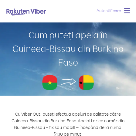
Autentificare
Togg
navig
Cum puteți apela în
Guineea-Bissau din Burkina
Faso
Cu Viber Out, puteți efectua apeluri de calitate către
Guineea-Bissau din Burkina Faso.
Apelați orice număr din
Guineea-Bissau – fix sau mobil! – începând de la numai
$1.10 pe minut.