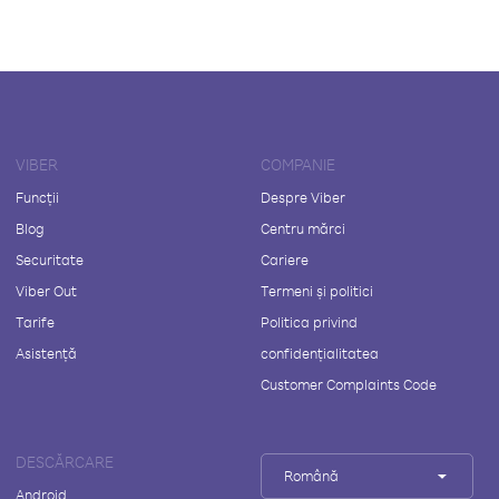
VIBER
COMPANIE
Funcții
Despre Viber
Blog
Centru mărci
Securitate
Cariere
Viber Out
Termeni și politici
Tarife
Politica privind
Asistență
confidențialitatea
Customer Complaints Code
DESCĂRCARE
Română
Android