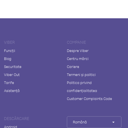
VIBER
COMPANIE
Funcții
Despre Viber
Blog
Centru mărci
Securitate
Cariere
Viber Out
Termeni și politici
Tarife
Politica privind
Asistență
confidențialitatea
Customer Complaints Code
DESCĂRCARE
Română
Android