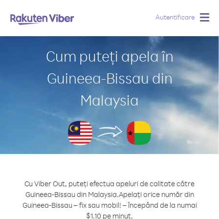
Autentificare
Togg
navig
Cum puteți apela în
Guineea-Bissau din
Malaysia
Cu Viber Out, puteți efectua apeluri de calitate către
Guineea-Bissau din Malaysia.
Apelați orice număr din
Guineea-Bissau – fix sau mobil! – începând de la numai
$1.10 pe minut.