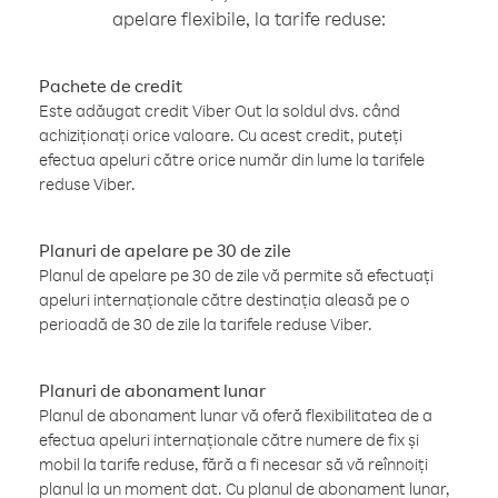
apelare flexibile, la tarife reduse:
Pachete de credit
Este adăugat credit Viber Out la soldul dvs. când
achiziționați orice valoare. Cu acest credit, puteți
efectua apeluri către orice număr din lume la tarifele
reduse Viber.
Planuri de apelare pe 30 de zile
Planul de apelare pe 30 de zile vă permite să efectuați
apeluri internaționale către destinația aleasă pe o
perioadă de 30 de zile la tarifele reduse Viber.
Planuri de abonament lunar
Planul de abonament lunar vă oferă flexibilitatea de a
efectua apeluri internaționale către numere de fix și
mobil la tarife reduse, fără a fi necesar să vă reînnoiți
planul la un moment dat. Cu planul de abonament lunar,