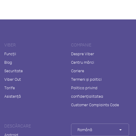
VIBER
COMPANIE
Funcții
Despre Viber
Blog
Centru mărci
Securitate
Cariere
Viber Out
Termeni și politici
Tarife
Politica privind
Asistență
confidențialitatea
Customer Complaints Code
DESCĂRCARE
Română
Android