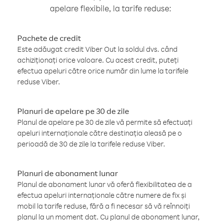
apelare flexibile, la tarife reduse:
Pachete de credit
Este adăugat credit Viber Out la soldul dvs. când
achiziționați orice valoare. Cu acest credit, puteți
efectua apeluri către orice număr din lume la tarifele
reduse Viber.
Planuri de apelare pe 30 de zile
Planul de apelare pe 30 de zile vă permite să efectuați
apeluri internaționale către destinația aleasă pe o
perioadă de 30 de zile la tarifele reduse Viber.
Planuri de abonament lunar
Planul de abonament lunar vă oferă flexibilitatea de a
efectua apeluri internaționale către numere de fix și
mobil la tarife reduse, fără a fi necesar să vă reînnoiți
planul la un moment dat. Cu planul de abonament lunar,