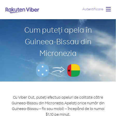
Autentificare
Togg
navig
Cum puteți apela în
Guineea-Bissau din
Micronezia
Cu Viber Out, puteți efectua apeluri de calitate către
Guineea-Bissau din Micronezia.
Apelați orice număr din
Guineea-Bissau – fix sau mobil! – începând de la numai
$1.10 pe minut.