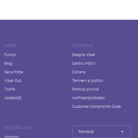
VIBER
COMPANIE
Funcții
Despre Viber
Blog
Centru mărci
Securitate
Cariere
Viber Out
Termeni și politici
Tarife
Politica privind
Asistență
confidențialitatea
Customer Complaints Code
DESCĂRCARE
Română
Android