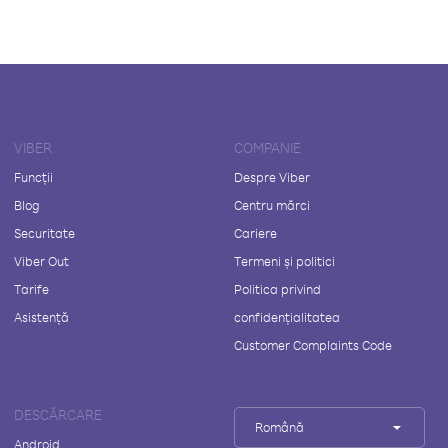
VIBER
COMPANIE
Funcții
Despre Viber
Blog
Centru mărci
Securitate
Cariere
Viber Out
Termeni și politici
Tarife
Politica privind
Asistență
confidențialitatea
Customer Complaints Code
DESCĂRCARE
Română
Android