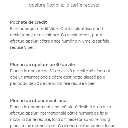
apelare flexibile, la tarife reduse:
Pachete de credit
Este adăugat credit Viber Out la soldul dvs. când
achiziționați orice valoare. Cu acest credit, puteți
efectua apeluri către orice număr din lume la tarifele
reduse Viber.
Planuri de apelare pe 30 de zile
Planul de apelare pe 30 de zile vă permite să efectuați
apeluri internaționale către destinația aleasă pe o
perioadă de 30 de zile la tarifele reduse Viber.
Planuri de abonament lunar
Planul de abonament lunar vă oferă flexibilitatea de a
efectua apeluri internaționale către numere de fix și
mobil la tarife reduse, fără a fi necesar să vă reînnoiți
planul la un moment dat. Cu planul de abonament lunar,