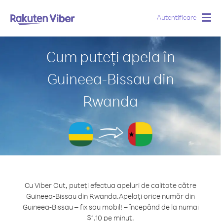
Autentificare
Togg
navig
Cum puteți apela în
Guineea-Bissau din
Rwanda
Cu Viber Out, puteți efectua apeluri de calitate către
Guineea-Bissau din Rwanda.
Apelați orice număr din
Guineea-Bissau – fix sau mobil! – începând de la numai
$1.10 pe minut.