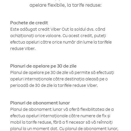
apelare flexibile, la tarife reduse:
Pachete de credit
Este adăugat credit Viber Out la soldul dvs. când
achiziționați orice valoare. Cu acest credit, puteți
efectua apeluri către orice număr din lume la tarifele
reduse Viber.
Planuri de apelare pe 30 de zile
Planul de apelare pe 30 de zile vă permite să efectuați
apeluri internaționale către destinația aleasă pe o
perioadă de 30 de zile la tarifele reduse Viber.
Planuri de abonament lunar
Planul de abonament lunar vă oferă flexibilitatea de a
efectua apeluri internaționale către numere de fix și
mobil la tarife reduse, fără a fi necesar să vă reînnoiți
planul la un moment dat. Cu planul de abonament lunar,