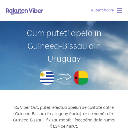
Autentificare
Togg
navig
Cum puteți apela în
Guineea-Bissau din
Uruguay
Cu Viber Out, puteți efectua apeluri de calitate către
Guineea-Bissau din Uruguay.
Apelați orice număr din
Guineea-Bissau – fix sau mobil! – începând de la numai
$1.34 pe minut.