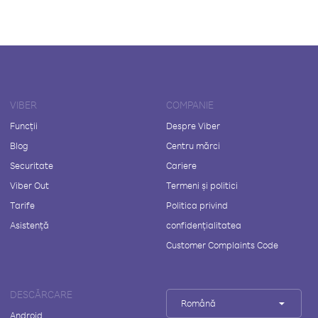
VIBER
COMPANIE
Funcții
Despre Viber
Blog
Centru mărci
Securitate
Cariere
Viber Out
Termeni și politici
Tarife
Politica privind
Asistență
confidențialitatea
Customer Complaints Code
DESCĂRCARE
Română
Android