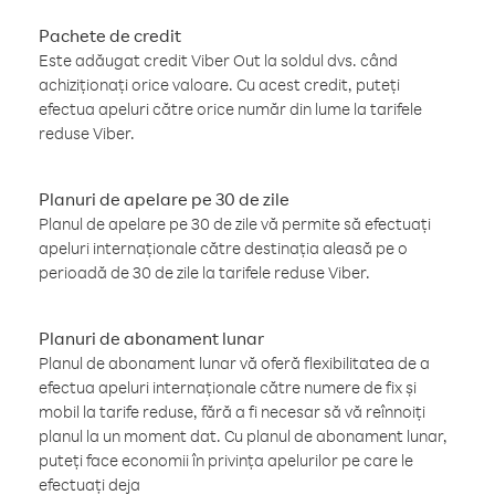
Pachete de credit
Este adăugat credit Viber Out la soldul dvs. când
achiziționați orice valoare. Cu acest credit, puteți
efectua apeluri către orice număr din lume la tarifele
reduse Viber.
Planuri de apelare pe 30 de zile
Planul de apelare pe 30 de zile vă permite să efectuați
apeluri internaționale către destinația aleasă pe o
perioadă de 30 de zile la tarifele reduse Viber.
Planuri de abonament lunar
Planul de abonament lunar vă oferă flexibilitatea de a
efectua apeluri internaționale către numere de fix și
mobil la tarife reduse, fără a fi necesar să vă reînnoiți
planul la un moment dat. Cu planul de abonament lunar,
puteți face economii în privința apelurilor pe care le
efectuați deja