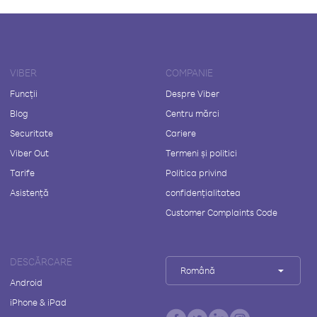
VIBER
COMPANIE
Funcții
Despre Viber
Blog
Centru mărci
Securitate
Cariere
Viber Out
Termeni și politici
Tarife
Politica privind
Asistență
confidențialitatea
Customer Complaints Code
DESCĂRCARE
Română
Android
iPhone & iPad