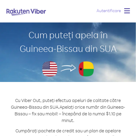
Autentificare
Togg
navig
Cum puteți apela în
Guineea-Bissau din SUA
Cu Viber Out, puteți efectua apeluri de calitate către
Guineea-Bissau din SUA.
Apelați orice număr din Guineea-
Bissau – fix sau mobil! – începând de la numai $1.10 pe
minut.
Cumpărați pachete de credit sau un plan de apelare