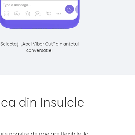
Selectați „Apel Viber Out” din antetul
conversației
a din Insulele
le noastre de apelare flexibile, la