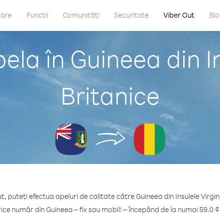
care
Funcții
Comunități
Securitate
Viber Out
Bl
ela în Guineea din In
Britanice
t, puteți efectua apeluri de calitate către Guineea din Insulele Virgin
rice număr din Guineea – fix sau mobil! – începând de la numai 59.0 ¢