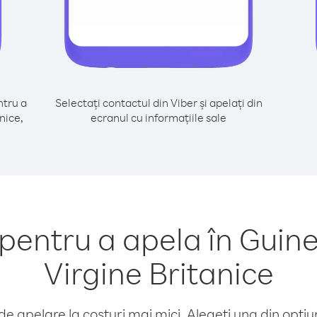
tru a
Selectați contactul din Viber și apelați din
nice,
ecranul cu informațiile sale
entru a apela în Guinee
Virgine Britanice
e apelare la costuri mai mici. Alegeți una din opțiuni