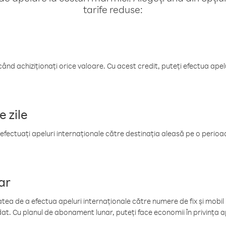
tarife reduse:
când achiziționați orice valoare. Cu acest credit, puteți efectua ape
e zile
efectuați apeluri internaționale către destinația aleasă pe o perioadă
ar
tea de a efectua apeluri internaționale către numere de fix și mobil la
at. Cu planul de abonament lunar, puteți face economii în privința ap