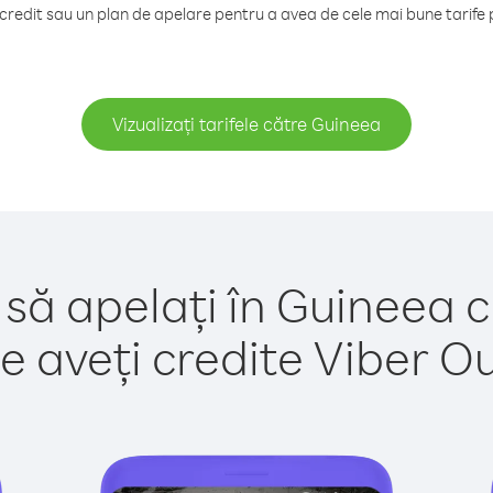
redit sau un plan de apelare pentru a avea de cele mai bune tarife 
Vizualizați tarifele către Guineea
 să apelați în Guineea c
e aveți credite Viber Out