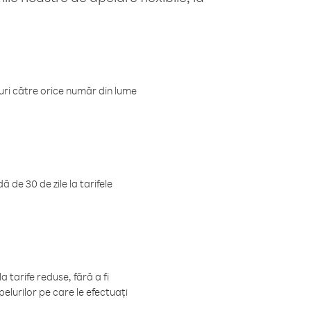
luri către orice număr din lume
 de 30 de zile la tarifele
 tarife reduse, fără a fi
elurilor pe care le efectuați