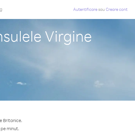
og
Autentificare
sau
Creare cont
sulele Virgine
e Britanice.
 pe minut.