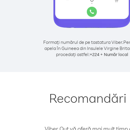
Formați numărul de pe tastatura Viber.
Pen
apela în Guineea din Insulele Virgine Brita
procedați astfel:
+
+
224
Număr local
Recomandări p
Viber Out vă oferă mai mult timp d