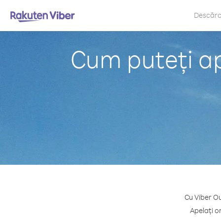
Descăr
Cum puteți ap
Cu Viber Ou
Apelați o