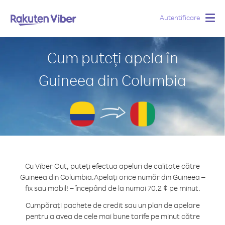
Autentificare
Togg
navig
Cum puteți apela în
Guineea din Columbia
Cu Viber Out, puteți efectua apeluri de calitate către
Guineea din Columbia.
Apelați orice număr din Guineea –
fix sau mobil! – începând de la numai 70.2 ¢ pe minut.
Cumpărați pachete de credit sau un plan de apelare
pentru a avea de cele mai bune tarife pe minut către