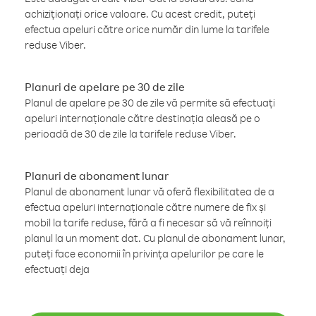
achiziționați orice valoare. Cu acest credit, puteți
efectua apeluri către orice număr din lume la tarifele
reduse Viber.
Planuri de apelare pe 30 de zile
Planul de apelare pe 30 de zile vă permite să efectuați
apeluri internaționale către destinația aleasă pe o
perioadă de 30 de zile la tarifele reduse Viber.
Planuri de abonament lunar
Planul de abonament lunar vă oferă flexibilitatea de a
efectua apeluri internaționale către numere de fix și
mobil la tarife reduse, fără a fi necesar să vă reînnoiți
planul la un moment dat. Cu planul de abonament lunar,
puteți face economii în privința apelurilor pe care le
efectuați deja