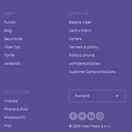
VIBER
COMPANIE
Funcții
Despre Viber
Blog
Centru mărci
Securitate
Cariere
Viber Out
Termeni și politici
Tarife
Politica privind
Asistență
confidențialitatea
Customer Complaints Code
DESCĂRCARE
Română
Android
iPhone & iPad
Windows PC
Mac
©
2026
Viber Media S.à r.l.