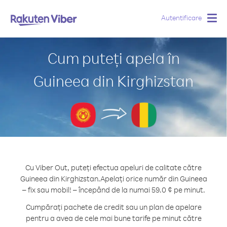
Autentificare
Togg
navig
Cum puteți apela în
Guineea din Kirghizstan
Cu Viber Out, puteți efectua apeluri de calitate către
Guineea din Kirghizstan.
Apelați orice număr din Guineea
– fix sau mobil! – începând de la numai 59.0 ¢ pe minut.
Cumpărați pachete de credit sau un plan de apelare
pentru a avea de cele mai bune tarife pe minut către