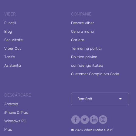
VIBER
COMPANIE
Funcții
Despre Viber
Blog
Centru mărci
Securitate
Cariere
Viber Out
Termeni și politici
Tarife
Politica privind
Asistență
confidențialitatea
Customer Complaints Code
DESCĂRCARE
Română
Android
iPhone & iPad
Windows PC
Mac
©
2026
Viber Media S.à r.l.