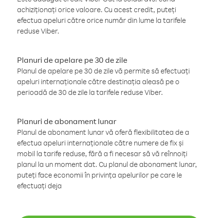
achiziționați orice valoare. Cu acest credit, puteți
efectua apeluri către orice număr din lume la tarifele
reduse Viber.
Planuri de apelare pe 30 de zile
Planul de apelare pe 30 de zile vă permite să efectuați
apeluri internaționale către destinația aleasă pe o
perioadă de 30 de zile la tarifele reduse Viber.
Planuri de abonament lunar
Planul de abonament lunar vă oferă flexibilitatea de a
efectua apeluri internaționale către numere de fix și
mobil la tarife reduse, fără a fi necesar să vă reînnoiți
planul la un moment dat. Cu planul de abonament lunar,
puteți face economii în privința apelurilor pe care le
efectuați deja