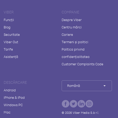
VIBER
COMPANIE
Funcții
Despre Viber
Blog
Centru mărci
Securitate
Cariere
Viber Out
Termeni și politici
Tarife
Politica privind
Asistență
confidențialitatea
Customer Complaints Code
DESCĂRCARE
Română
Android
iPhone & iPad
Windows PC
Mac
©
2026
Viber Media S.à r.l.