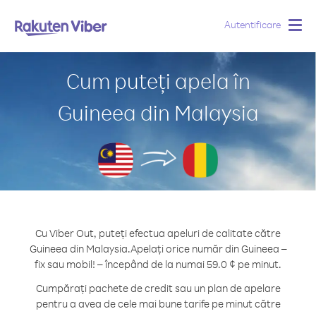
Autentificare
Togg
navig
Cum puteți apela în
Guineea din Malaysia
Cu Viber Out, puteți efectua apeluri de calitate către
Guineea din Malaysia.
Apelați orice număr din Guineea –
fix sau mobil! – începând de la numai 59.0 ¢ pe minut.
Cumpărați pachete de credit sau un plan de apelare
pentru a avea de cele mai bune tarife pe minut către