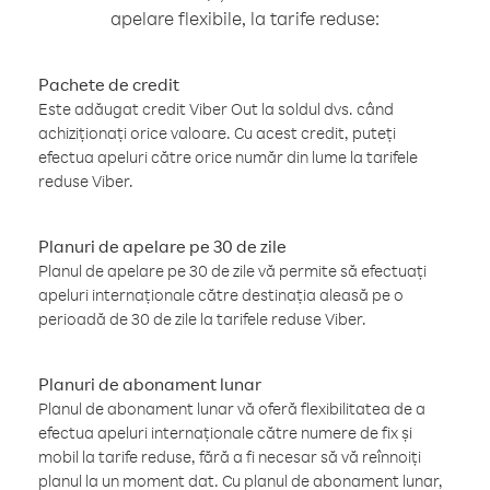
apelare flexibile, la tarife reduse:
Pachete de credit
Este adăugat credit Viber Out la soldul dvs. când
achiziționați orice valoare. Cu acest credit, puteți
efectua apeluri către orice număr din lume la tarifele
reduse Viber.
Planuri de apelare pe 30 de zile
Planul de apelare pe 30 de zile vă permite să efectuați
apeluri internaționale către destinația aleasă pe o
perioadă de 30 de zile la tarifele reduse Viber.
Planuri de abonament lunar
Planul de abonament lunar vă oferă flexibilitatea de a
efectua apeluri internaționale către numere de fix și
mobil la tarife reduse, fără a fi necesar să vă reînnoiți
planul la un moment dat. Cu planul de abonament lunar,