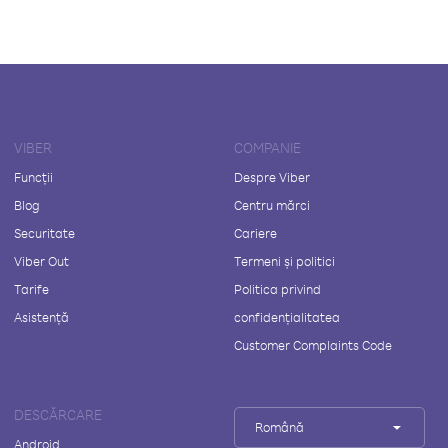
VIBER
COMPANIE
Funcții
Despre Viber
Blog
Centru mărci
Securitate
Cariere
Viber Out
Termeni și politici
Tarife
Politica privind
Asistență
confidențialitatea
Customer Complaints Code
DESCĂRCARE
Română
Android