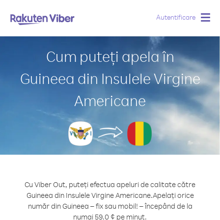
Autentificare
Togg
navig
Cum puteți apela în
Guineea din Insulele Virgine
Americane
Cu Viber Out, puteți efectua apeluri de calitate către
Guineea din Insulele Virgine Americane.
Apelați orice
număr din Guineea – fix sau mobil! – începând de la
numai 59.0 ¢ pe minut.