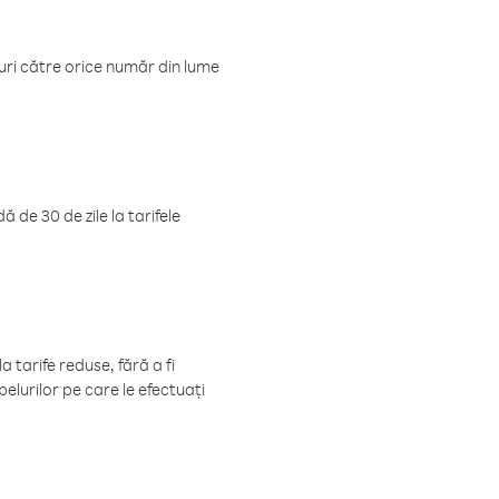
luri către orice număr din lume
 de 30 de zile la tarifele
 tarife reduse, fără a fi
elurilor pe care le efectuați