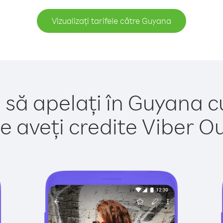
Vizualizați tarifele către Guyana
 să apelați în Guyana c
e aveți credite Viber Out