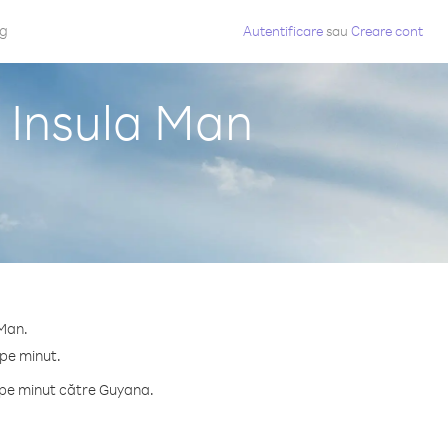
og
Autentificare
sau
Creare cont
 Insula Man
 Man.
 pe minut.
 pe minut către Guyana.