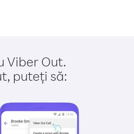
u Viber Out.
, puteți să: