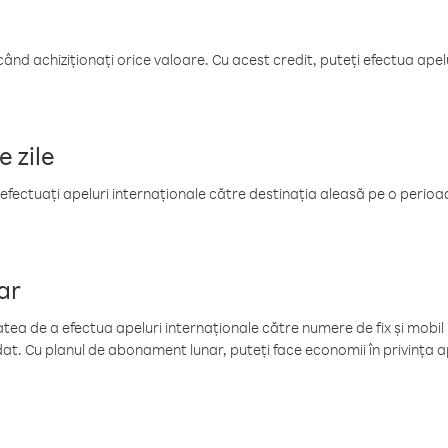
când achiziționați orice valoare. Cu acest credit, puteți efectua ape
e zile
efectuați apeluri internaționale către destinația aleasă pe o perioadă
ar
tea de a efectua apeluri internaționale către numere de fix și mobil la
at. Cu planul de abonament lunar, puteți face economii în privința ap