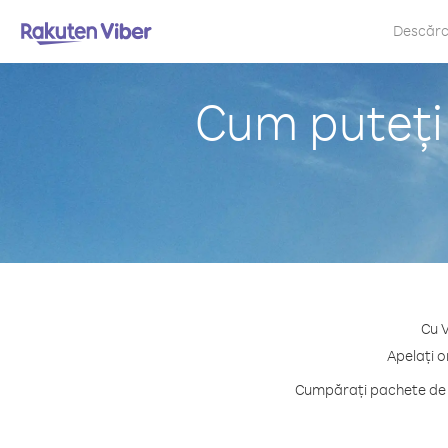
Descăr
Cum puteți
Cu V
Apelați o
Cumpărați pachete de c