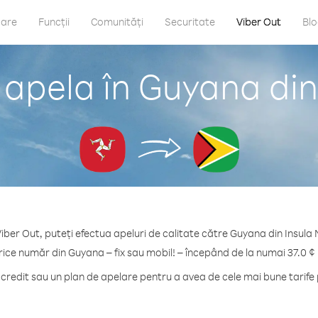
care
Funcții
Comunități
Securitate
Viber Out
Bl
 apela în Guyana din
iber Out, puteți efectua apeluri de calitate către Guyana din Insula
rice număr din Guyana – fix sau mobil! – începând de la numai 37.0 ¢
redit sau un plan de apelare pentru a avea de cele mai bune tarife