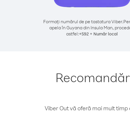
Formați numărul de pe tastatura Viber.
Pen
apela în Guyana din Insula Man, proced
astfel:
+
+
592
Număr local
Recomandări 
Viber Out vă oferă mai mult timp d