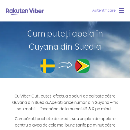
Autentificare
Togg
navig
Cum puteți apela în
Guyana din Suedia
Cu Viber Out, puteți efectua apeluri de calitate către
Guyana din Suedia.
Apelați orice număr din Guyana – fix
sau mobil! – începând de la numai 46.3 ¢ pe minut.
Cumpărați pachete de credit sau un plan de apelare
pentru a avea de cele mai bune tarife pe minut către