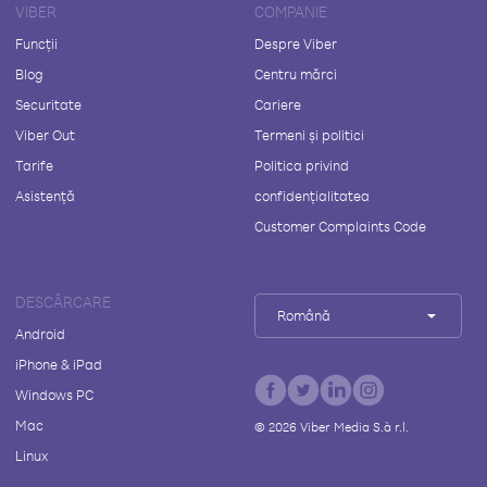
VIBER
COMPANIE
Funcții
Despre Viber
Blog
Centru mărci
Securitate
Cariere
Viber Out
Termeni și politici
Tarife
Politica privind
Asistență
confidențialitatea
Customer Complaints Code
DESCĂRCARE
Română
Android
iPhone & iPad
Windows PC
Mac
©
2026
Viber Media S.à r.l.
Linux