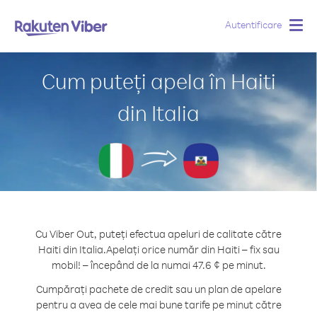
Autentificare
Togg
navig
Cum puteți apela în Haiti
din Italia
Cu Viber Out, puteți efectua apeluri de calitate către
Haiti din Italia.
Apelați orice număr din Haiti – fix sau
mobil! – începând de la numai 47.6 ¢ pe minut.
Cumpărați pachete de credit sau un plan de apelare
pentru a avea de cele mai bune tarife pe minut către