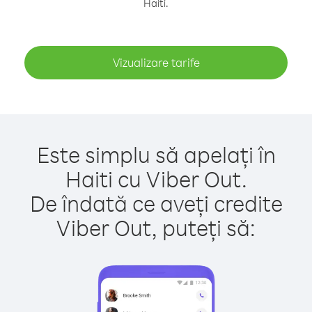
Haiti.
Vizualizare tarife
Este simplu să apelați în
Haiti cu Viber Out.
De îndată ce aveți credite
Viber Out, puteți să: