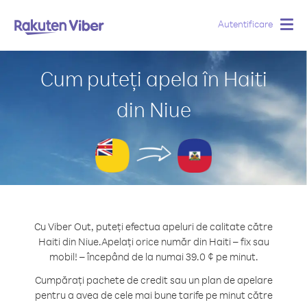
Autentificare
Togg
navig
Cum puteți apela în Haiti
din Niue
Cu Viber Out, puteți efectua apeluri de calitate către
Haiti din Niue.
Apelați orice număr din Haiti – fix sau
mobil! – începând de la numai 39.0 ¢ pe minut.
Cumpărați pachete de credit sau un plan de apelare
pentru a avea de cele mai bune tarife pe minut către