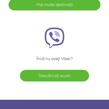
Mai multe destinații
Încă nu aveți Viber?
Descărcați acum