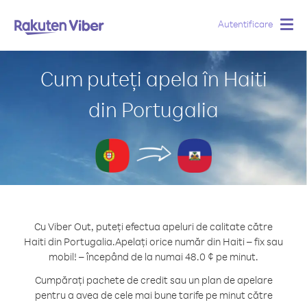
Autentificare
Togg
navig
Cum puteți apela în Haiti
din Portugalia
Cu Viber Out, puteți efectua apeluri de calitate către
Haiti din Portugalia.
Apelați orice număr din Haiti – fix sau
mobil! – începând de la numai 48.0 ¢ pe minut.
Cumpărați pachete de credit sau un plan de apelare
pentru a avea de cele mai bune tarife pe minut către