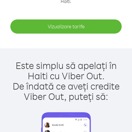
Haiti.
Vizualizare tarife
Este simplu să apelați în
Haiti cu Viber Out.
De îndată ce aveți credite
Viber Out, puteți să: