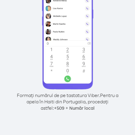
Formați numărul de pe tastatura Viber.
Pentru a
apela în Haiti din Portugalia, procedați
astfel:
+
+
509
Număr local