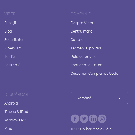
VIBER
COMPANIE
Funcții
Despre Viber
Blog
Centru mărci
Securitate
Cariere
Viber Out
Termeni și politici
Tarife
Politica privind
Asistență
confidențialitatea
Customer Complaints Code
DESCĂRCARE
Română
Android
iPhone & iPad
Windows PC
Mac
©
2026
Viber Media S.à r.l.