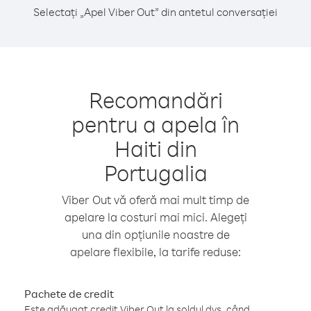
Selectați „Apel Viber Out” din antetul conversației
Recomandări
pentru a apela în
Haiti din
Portugalia
Viber Out vă oferă mai mult timp de
apelare la costuri mai mici. Alegeți
una din opțiunile noastre de
apelare flexibile, la tarife reduse:
Pachete de credit
Este adăugat credit Viber Out la soldul dvs. când