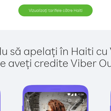
Vizualizați tarifele către Haiti
u să apelați în Haiti cu
e aveți credite Viber Out