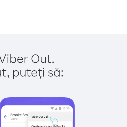
 Viber Out.
, puteți să: