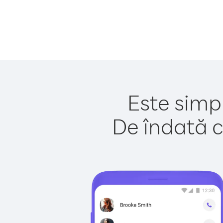
Este simpl
De îndată c