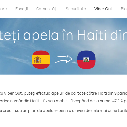
care
Funcții
Comunități
Securitate
Viber Out
Bl
eți apela în Haiti di
Cu Viber Out, puteți efectua apeluri de calitate către Haiti din Spania
 orice număr din Haiti – fix sau mobil! – începând de la numai 47.2 ¢ p
credit sau un plan de apelare pentru a avea de cele mai bune tarife