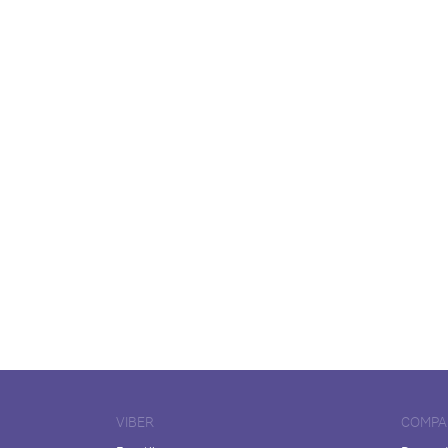
VIBER
COMPA