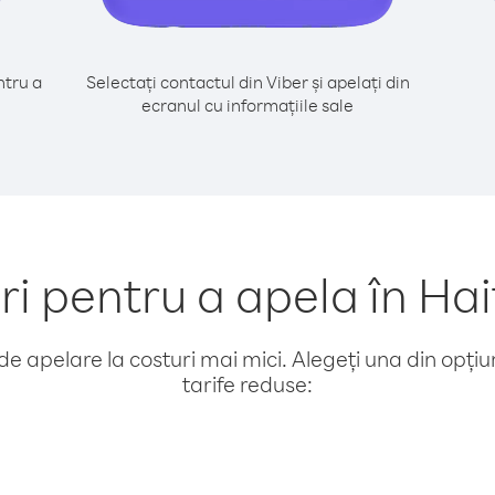
tru a
Selectați contactul din Viber și apelați din
ecranul cu informațiile sale
 pentru a apela în Hait
e apelare la costuri mai mici. Alegeți una din opțiuni
tarife reduse: