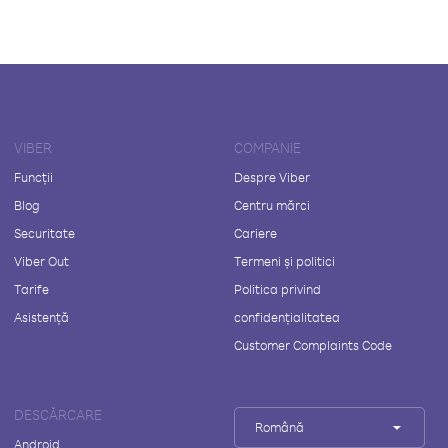
VIBER
COMPANIE
Funcții
Despre Viber
Blog
Centru mărci
Securitate
Cariere
Viber Out
Termeni și politici
Tarife
Politica privind
Asistență
confidențialitatea
Customer Complaints Code
DESCĂRCARE
Română
Android