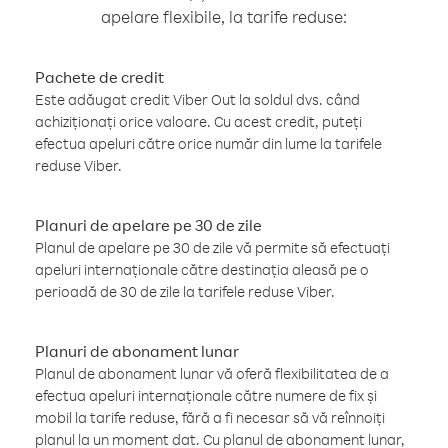
apelare flexibile, la tarife reduse:
Pachete de credit
Este adăugat credit Viber Out la soldul dvs. când
achiziționați orice valoare. Cu acest credit, puteți
efectua apeluri către orice număr din lume la tarifele
reduse Viber.
Planuri de apelare pe 30 de zile
Planul de apelare pe 30 de zile vă permite să efectuați
apeluri internaționale către destinația aleasă pe o
perioadă de 30 de zile la tarifele reduse Viber.
Planuri de abonament lunar
Planul de abonament lunar vă oferă flexibilitatea de a
efectua apeluri internaționale către numere de fix și
mobil la tarife reduse, fără a fi necesar să vă reînnoiți
planul la un moment dat. Cu planul de abonament lunar,