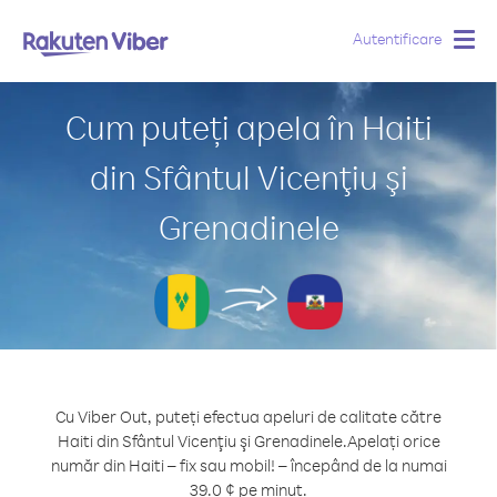
Autentificare
Togg
navig
Cum puteți apela în Haiti
din Sfântul Vicenţiu şi
Grenadinele
Cu Viber Out, puteți efectua apeluri de calitate către
Haiti din Sfântul Vicenţiu şi Grenadinele.
Apelați orice
număr din Haiti – fix sau mobil! – începând de la numai
39.0 ¢ pe minut.