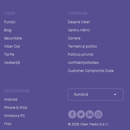
VIBER
COMPANIE
Funcții
Despre Viber
Blog
Centru mărci
Securitate
Cariere
Viber Out
Termeni și politici
Tarife
Politica privind
Asistență
confidențialitatea
Customer Complaints Code
DESCĂRCARE
Română
Android
iPhone & iPad
Windows PC
Mac
©
2026
Viber Media S.à r.l.