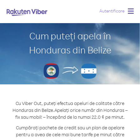
Autentificare
Togg
navig
Cum puteți apela în
Honduras din Belize
Cu Viber Out, puteți efectua apeluri de calitate către
Honduras din Belize.
Apelați orice număr din Honduras –
fix sau mobil! – începând de la numai 22.0 ¢ pe minut.
Cumpărați pachete de credit sau un plan de apelare
pentru a avea de cele mai bune tarife pe minut către