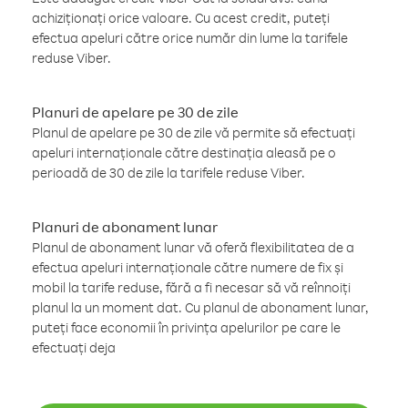
achiziționați orice valoare. Cu acest credit, puteți
efectua apeluri către orice număr din lume la tarifele
reduse Viber.
Planuri de apelare pe 30 de zile
Planul de apelare pe 30 de zile vă permite să efectuați
apeluri internaționale către destinația aleasă pe o
perioadă de 30 de zile la tarifele reduse Viber.
Planuri de abonament lunar
Planul de abonament lunar vă oferă flexibilitatea de a
efectua apeluri internaționale către numere de fix și
mobil la tarife reduse, fără a fi necesar să vă reînnoiți
planul la un moment dat. Cu planul de abonament lunar,
puteți face economii în privința apelurilor pe care le
efectuați deja