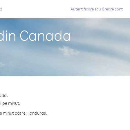
og
Autentificare
sau
Creare cont
 din Canada
ada.
¢ pe minut.
pe minut către Honduras.