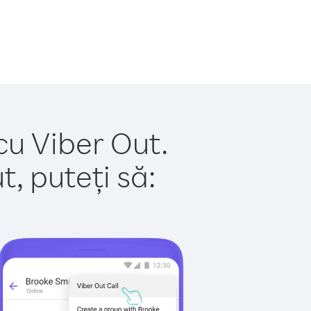
cu Viber Out.
, puteți să: