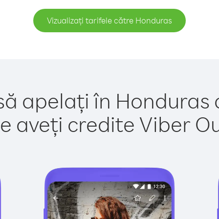
Vizualizați tarifele către Honduras
să apelați în Honduras 
e aveți credite Viber Out