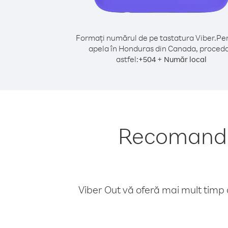
Formați numărul de pe tastatura Viber.
Pen
apela în Honduras din Canada, proceda
astfel:
+
+
504
Număr local
Recomandăr
Viber Out vă oferă mai mult timp d