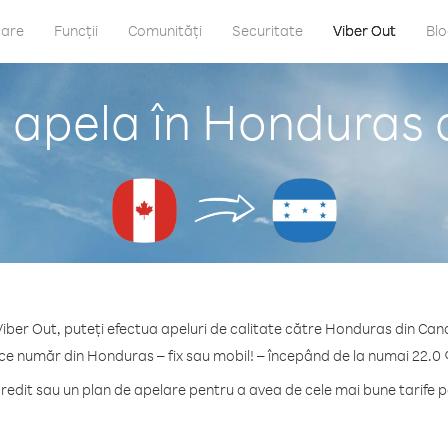
care
Funcții
Comunități
Securitate
Viber Out
Bl
 apela în Honduras
Viber Out, puteți efectua apeluri de calitate către Honduras din Can
ice număr din Honduras – fix sau mobil! – începând de la numai 22.0 
edit sau un plan de apelare pentru a avea de cele mai bune tarife 