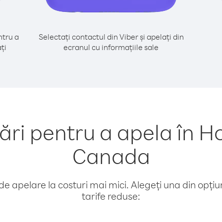
tru a
Selectați contactul din Viber și apelați din
ți
ecranul cu informațiile sale
i pentru a apela în H
Canada
e apelare la costuri mai mici. Alegeți una din opțiuni
tarife reduse: