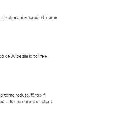
luri către orice număr din lume
 de 30 de zile la tarifele
 tarife reduse, fără a fi
elurilor pe care le efectuați