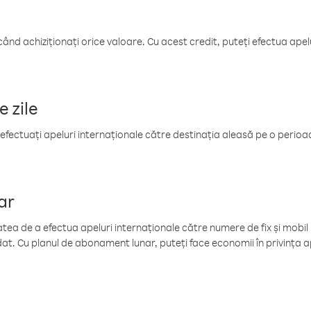
când achiziționați orice valoare. Cu acest credit, puteți efectua ape
e zile
efectuați apeluri internaționale către destinația aleasă pe o perioadă
ar
tea de a efectua apeluri internaționale către numere de fix și mobil la
at. Cu planul de abonament lunar, puteți face economii în privința ap