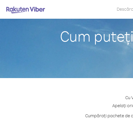
Descăr
Cum puteți
Cu 
Apelați or
Cumpărați pachete de cr