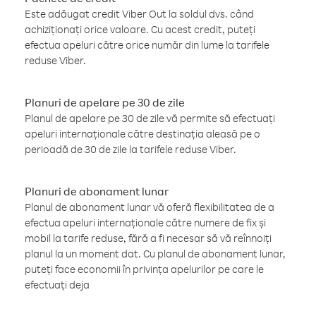
Este adăugat credit Viber Out la soldul dvs. când
achiziționați orice valoare. Cu acest credit, puteți
efectua apeluri către orice număr din lume la tarifele
reduse Viber.
Planuri de apelare pe 30 de zile
Planul de apelare pe 30 de zile vă permite să efectuați
apeluri internaționale către destinația aleasă pe o
perioadă de 30 de zile la tarifele reduse Viber.
Planuri de abonament lunar
Planul de abonament lunar vă oferă flexibilitatea de a
efectua apeluri internaționale către numere de fix și
mobil la tarife reduse, fără a fi necesar să vă reînnoiți
planul la un moment dat. Cu planul de abonament lunar,
puteți face economii în privința apelurilor pe care le
efectuați deja