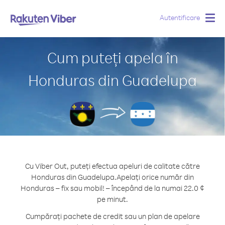
Autentificare
Togg
navig
Cum puteți apela în
Honduras din Guadelupa
Cu Viber Out, puteți efectua apeluri de calitate către
Honduras din Guadelupa.
Apelați orice număr din
Honduras – fix sau mobil! – începând de la numai 22.0 ¢
pe minut.
Cumpărați pachete de credit sau un plan de apelare