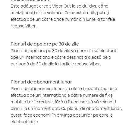
Este adăugat credit Viber Out la soldul dvs. când
achiziționați orice valoare. Cu acest credit, puteți
efectua apeluri către orice număr din lume la tarifele
reduse Viber.
Planuri de apelare pe 30 de zile
Planul de apelare pe 30 de zile vă permite să efectuați
apeluri internaționale către destinația aleasă pe o
perioadă de 30 de zile la tarifele reduse Viber.
Planuri de abonament lunar
Planul de abonament lunar vă oferă flexibilitatea de a
efectua apeluri internaționale către numere de fix și
mobil la tarife reduse, fără a fi necesar să vă reînnoiți
planul la un moment dat. Cu planul de abonament lunar,
puteți face economii în privința apelurilor pe care le
efectuați deja