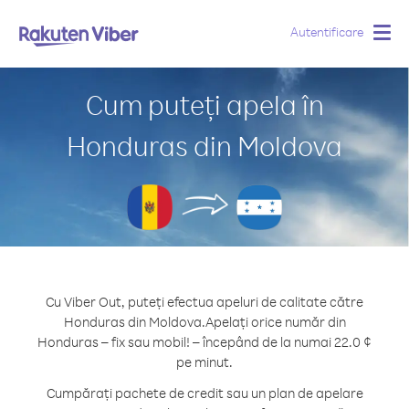
Autentificare
Togg
navig
Cum puteți apela în
Honduras din Moldova
Cu Viber Out, puteți efectua apeluri de calitate către
Honduras din Moldova.
Apelați orice număr din
Honduras – fix sau mobil! – începând de la numai 22.0 ¢
pe minut.
Cumpărați pachete de credit sau un plan de apelare