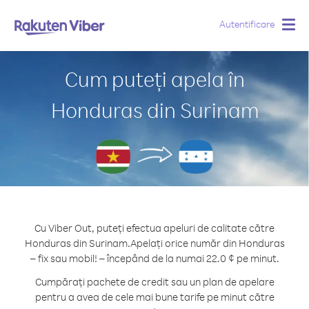
Autentificare
Togg
navig
Cum puteți apela în
Honduras din Surinam
Cu Viber Out, puteți efectua apeluri de calitate către
Honduras din Surinam.
Apelați orice număr din Honduras
– fix sau mobil! – începând de la numai 22.0 ¢ pe minut.
Cumpărați pachete de credit sau un plan de apelare
pentru a avea de cele mai bune tarife pe minut către