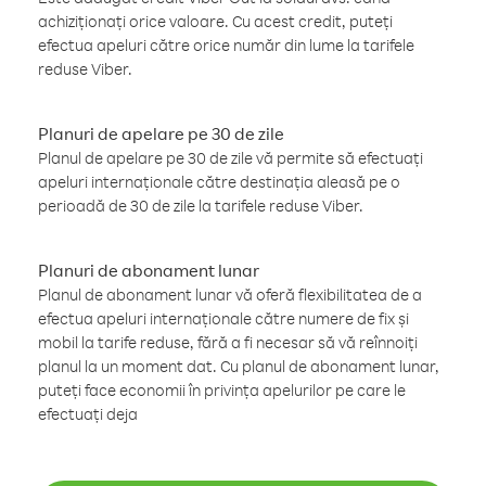
achiziționați orice valoare. Cu acest credit, puteți
efectua apeluri către orice număr din lume la tarifele
reduse Viber.
Planuri de apelare pe 30 de zile
Planul de apelare pe 30 de zile vă permite să efectuați
apeluri internaționale către destinația aleasă pe o
perioadă de 30 de zile la tarifele reduse Viber.
Planuri de abonament lunar
Planul de abonament lunar vă oferă flexibilitatea de a
efectua apeluri internaționale către numere de fix și
mobil la tarife reduse, fără a fi necesar să vă reînnoiți
planul la un moment dat. Cu planul de abonament lunar,
puteți face economii în privința apelurilor pe care le
efectuați deja