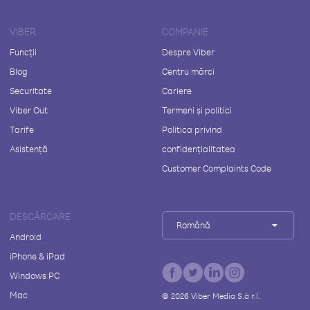
VIBER
COMPANIE
Funcții
Despre Viber
Blog
Centru mărci
Securitate
Cariere
Viber Out
Termeni și politici
Tarife
Politica privind
Asistență
confidențialitatea
Customer Complaints Code
DESCĂRCARE
Română
Android
iPhone & iPad
Windows PC
Mac
©
2026
Viber Media S.à r.l.