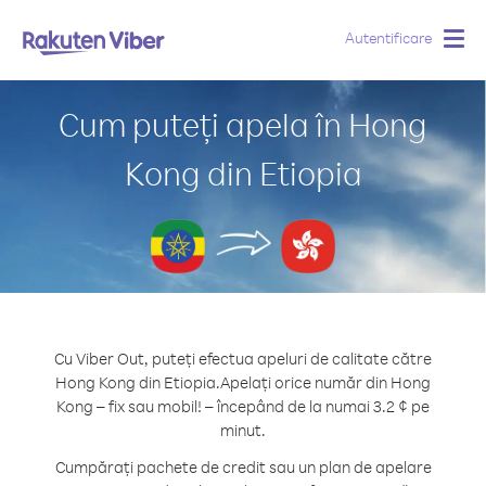
Autentificare
Togg
navig
Cum puteți apela în Hong
Kong din Etiopia
Cu Viber Out, puteți efectua apeluri de calitate către
Hong Kong din Etiopia.
Apelați orice număr din Hong
Kong – fix sau mobil! – începând de la numai 3.2 ¢ pe
minut.
Cumpărați pachete de credit sau un plan de apelare