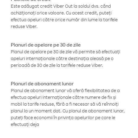
Este adăugat credit Viber Out la soldul dvs. când
achiziționați orice valoare. Cu acest credit, puteți
efectua apeluri către orice număr din lume la tarifele
reduse Viber.
Planuri de apelare pe 30 de zile
Planul de apelare pe 30 de zile vă permite să efectuați
apeluri internaționale către destinația aleasă pe o
perioadă de 30 de zile la tarifele reduse Viber.
Planuri de abonament lunar
Planul de abonament lunar vă oferă flexibilitatea de a
efectua apeluri internaționale către numere de fix și
mobil la tarife reduse, fără a fi necesar să vă reînnoiți
planul la un moment dat. Cu planul de abonament lunar,
puteți face economii în privința apelurilor pe care le
efectuați deja