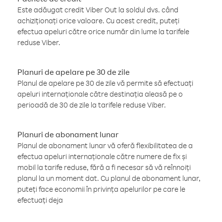
Este adăugat credit Viber Out la soldul dvs. când
achiziționați orice valoare. Cu acest credit, puteți
efectua apeluri către orice număr din lume la tarifele
reduse Viber.
Planuri de apelare pe 30 de zile
Planul de apelare pe 30 de zile vă permite să efectuați
apeluri internaționale către destinația aleasă pe o
perioadă de 30 de zile la tarifele reduse Viber.
Planuri de abonament lunar
Planul de abonament lunar vă oferă flexibilitatea de a
efectua apeluri internaționale către numere de fix și
mobil la tarife reduse, fără a fi necesar să vă reînnoiți
planul la un moment dat. Cu planul de abonament lunar,
puteți face economii în privința apelurilor pe care le
efectuați deja