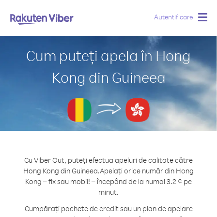
Autentificare
Togg
navig
Cum puteți apela în Hong
Kong din Guineea
Cu Viber Out, puteți efectua apeluri de calitate către
Hong Kong din Guineea.
Apelați orice număr din Hong
Kong – fix sau mobil! – începând de la numai 3.2 ¢ pe
minut.
Cumpărați pachete de credit sau un plan de apelare