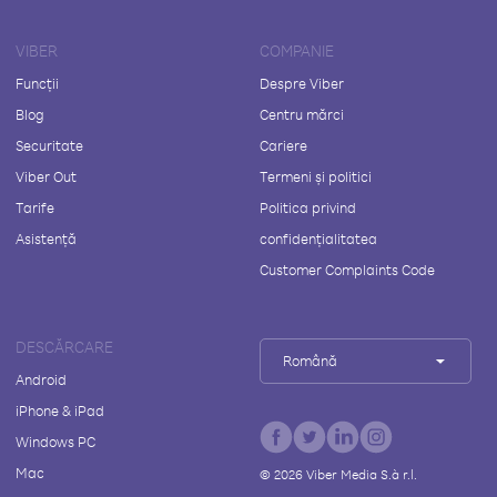
VIBER
COMPANIE
Funcții
Despre Viber
Blog
Centru mărci
Securitate
Cariere
Viber Out
Termeni și politici
Tarife
Politica privind
Asistență
confidențialitatea
Customer Complaints Code
DESCĂRCARE
Română
Android
iPhone & iPad
Windows PC
Mac
©
2026
Viber Media S.à r.l.