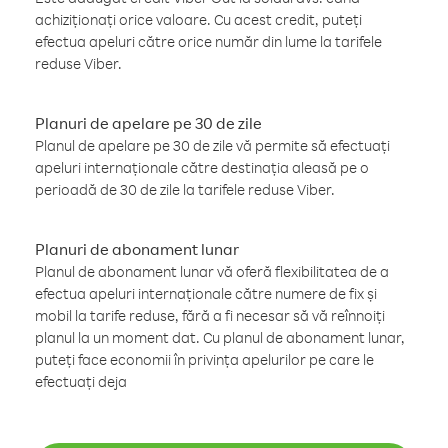
achiziționați orice valoare. Cu acest credit, puteți
efectua apeluri către orice număr din lume la tarifele
reduse Viber.
Planuri de apelare pe 30 de zile
Planul de apelare pe 30 de zile vă permite să efectuați
apeluri internaționale către destinația aleasă pe o
perioadă de 30 de zile la tarifele reduse Viber.
Planuri de abonament lunar
Planul de abonament lunar vă oferă flexibilitatea de a
efectua apeluri internaționale către numere de fix și
mobil la tarife reduse, fără a fi necesar să vă reînnoiți
planul la un moment dat. Cu planul de abonament lunar,
puteți face economii în privința apelurilor pe care le
efectuați deja