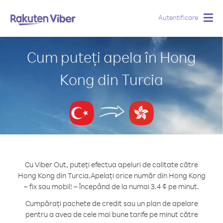
Autentificare
Togg
navig
Cum puteți apela în Hong
Kong din Turcia
Cu Viber Out, puteți efectua apeluri de calitate către
Hong Kong din Turcia.
Apelați orice număr din Hong Kong
– fix sau mobil! – începând de la numai 3.4 ¢ pe minut.
Cumpărați pachete de credit sau un plan de apelare
pentru a avea de cele mai bune tarife pe minut către