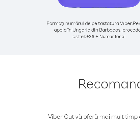
Formați numărul de pe tastatura Viber.
Pen
apela în Ungaria din Barbados, proceda
astfel:
+
+
36
Număr local
Recomandă
Viber Out vă oferă mai mult timp d