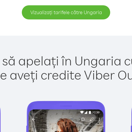
Vizualizați tarifele către Ungaria
 să apelați în Ungaria c
e aveți credite Viber Out