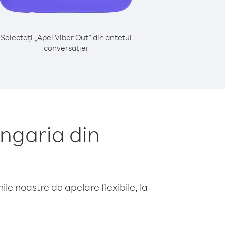
Selectați „Apel Viber Out” din antetul
conversației
ngaria din
le noastre de apelare flexibile, la