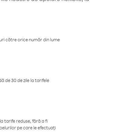
luri către orice număr din lume
 de 30 de zile la tarifele
 tarife reduse, fără a fi
elurilor pe care le efectuați