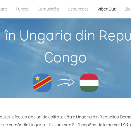
care
Funcții
Comunități
Securitate
Viber Out
Bl
 în Ungaria din Re
Congo
 puteți efectua apeluri de calitate către Ungaria din Republica De
orice număr din Ungaria – fix sau mobil! – începând de la numai 1.9 ¢ 