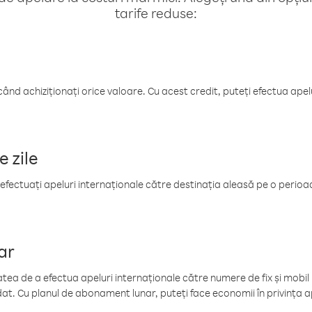
tarife reduse:
când achiziționați orice valoare. Cu acest credit, puteți efectua ape
e zile
efectuați apeluri internaționale către destinația aleasă pe o perioadă
ar
tea de a efectua apeluri internaționale către numere de fix și mobil la
at. Cu planul de abonament lunar, puteți face economii în privința ap