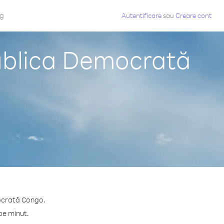
og
Autentificare
sau
Creare cont
publica Democrată
mocrată Congo.
pe minut.