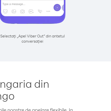
Selectați „Apel Viber Out” din antetul
conversației
ngaria din
ngo
le noastre de apelare flexibile, la