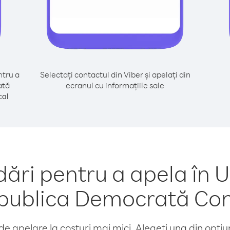
tru a
Selectați contactul din Viber și apelați din
ată
ecranul cu informațiile sale
cal
ri pentru a apela în U
publica Democrată Co
e apelare la costuri mai mici. Alegeți una din opțiuni