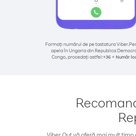
Formați numărul de pe tastatura Viber.
Pen
apela în Ungaria din Republica Democr
Congo, procedați astfel:
+
+
36
Număr lo
Recomandă
Re
Viber Out vă oferă mai mult timp d