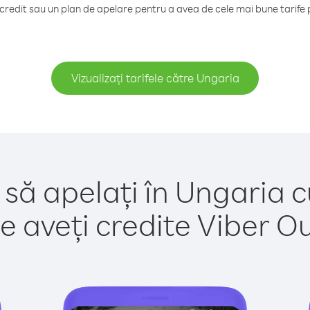
redit sau un plan de apelare pentru a avea de cele mai bune tarife 
Vizualizați tarifele către Ungaria
 să apelați în Ungaria c
e aveți credite Viber Out