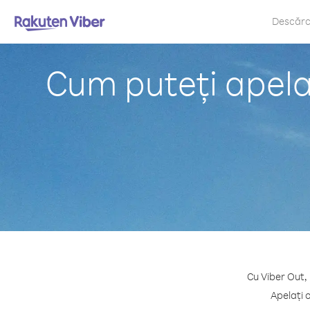
Descăr
Cum puteți apela
Cu Viber Out,
Apelați 