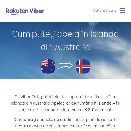
Autentificare
Togg
navig
Cum puteți apela în Islanda
din Australia
Cu Viber Out, puteți efectua apeluri de calitate către
Islanda din Australia.
Apelați orice număr din Islanda – fix
sau mobil! – începând de la numai 3.2 ¢ pe minut.
Cumpărați pachete de credit sau un plan de apelare
pentru a avea de cele mai bune tarife pe minut către