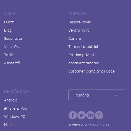
VIBER
COMPANIE
Funcții
Despre Viber
Blog
Centru mărci
Securitate
Cariere
Viber Out
Termeni și politici
Tarife
Politica privind
Asistență
confidențialitatea
Customer Complaints Code
DESCĂRCARE
Română
Android
iPhone & iPad
Windows PC
Mac
©
2026
Viber Media S.à r.l.