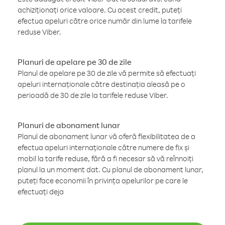
achiziționați orice valoare. Cu acest credit, puteți
efectua apeluri către orice număr din lume la tarifele
reduse Viber.
Planuri de apelare pe 30 de zile
Planul de apelare pe 30 de zile vă permite să efectuați
apeluri internaționale către destinația aleasă pe o
perioadă de 30 de zile la tarifele reduse Viber.
Planuri de abonament lunar
Planul de abonament lunar vă oferă flexibilitatea de a
efectua apeluri internaționale către numere de fix și
mobil la tarife reduse, fără a fi necesar să vă reînnoiți
planul la un moment dat. Cu planul de abonament lunar,
puteți face economii în privința apelurilor pe care le
efectuați deja