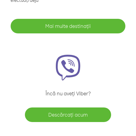
efectuați deja
Mai multe destinații
Încă nu aveți Viber?
Descărcați acum