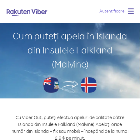
Autentificare
Togg
navig
Cum puteți apela în Islanda
din Insulele Falkland
(Malvine)
Cu Viber Out, puteți efectua apeluri de calitate către
Islanda din Insulele Falkland (Malvine).
Apelați orice
număr din Islanda – fix sau mobil! – începând de la numai
2.9 ¢ pe minut.