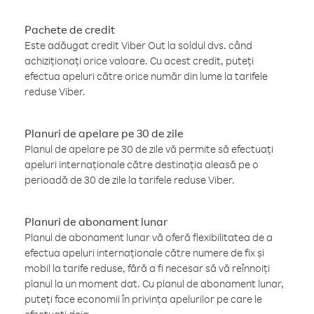
Pachete de credit
Este adăugat credit Viber Out la soldul dvs. când
achiziționați orice valoare. Cu acest credit, puteți
efectua apeluri către orice număr din lume la tarifele
reduse Viber.
Planuri de apelare pe 30 de zile
Planul de apelare pe 30 de zile vă permite să efectuați
apeluri internaționale către destinația aleasă pe o
perioadă de 30 de zile la tarifele reduse Viber.
Planuri de abonament lunar
Planul de abonament lunar vă oferă flexibilitatea de a
efectua apeluri internaționale către numere de fix și
mobil la tarife reduse, fără a fi necesar să vă reînnoiți
planul la un moment dat. Cu planul de abonament lunar,
puteți face economii în privința apelurilor pe care le