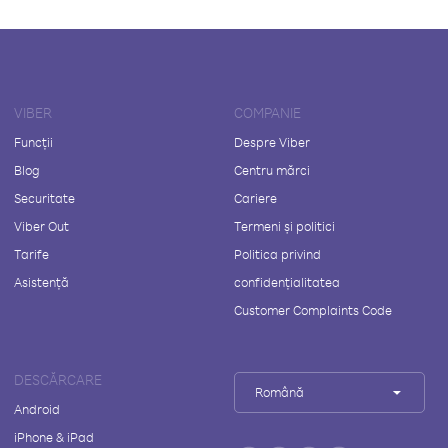
VIBER
COMPANIE
Funcții
Despre Viber
Blog
Centru mărci
Securitate
Cariere
Viber Out
Termeni și politici
Tarife
Politica privind
Asistență
confidențialitatea
Customer Complaints Code
DESCĂRCARE
Română
Android
iPhone & iPad