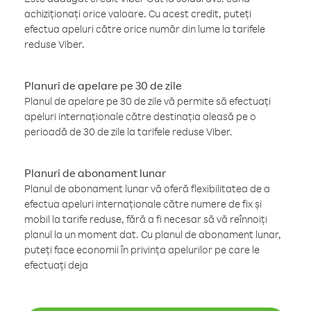
achiziționați orice valoare. Cu acest credit, puteți
efectua apeluri către orice număr din lume la tarifele
reduse Viber.
Planuri de apelare pe 30 de zile
Planul de apelare pe 30 de zile vă permite să efectuați
apeluri internaționale către destinația aleasă pe o
perioadă de 30 de zile la tarifele reduse Viber.
Planuri de abonament lunar
Planul de abonament lunar vă oferă flexibilitatea de a
efectua apeluri internaționale către numere de fix și
mobil la tarife reduse, fără a fi necesar să vă reînnoiți
planul la un moment dat. Cu planul de abonament lunar,
puteți face economii în privința apelurilor pe care le
efectuați deja