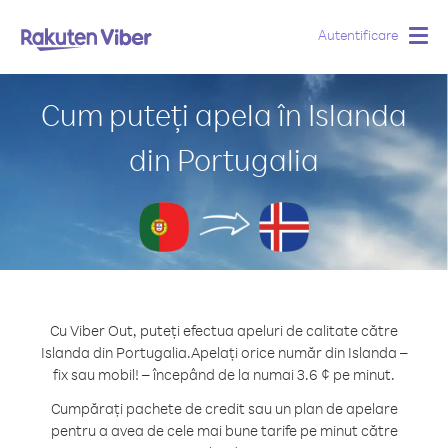
Autentificare
Togg
navig
Cum puteți apela în Islanda
din Portugalia
Cu Viber Out, puteți efectua apeluri de calitate către
Islanda din Portugalia.
Apelați orice număr din Islanda –
fix sau mobil! – începând de la numai 3.6 ¢ pe minut.
Cumpărați pachete de credit sau un plan de apelare
pentru a avea de cele mai bune tarife pe minut către