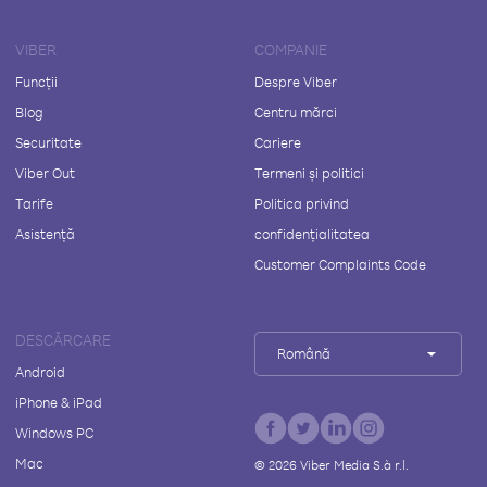
VIBER
COMPANIE
Funcții
Despre Viber
Blog
Centru mărci
Securitate
Cariere
Viber Out
Termeni și politici
Tarife
Politica privind
Asistență
confidențialitatea
Customer Complaints Code
DESCĂRCARE
Română
Android
iPhone & iPad
Windows PC
Mac
©
2026
Viber Media S.à r.l.