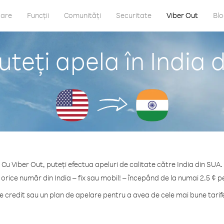
care
Funcții
Comunități
Securitate
Viber Out
Bl
teți apela în India 
Cu Viber Out, puteți efectua apeluri de calitate către India din SUA.
 orice număr din India – fix sau mobil! – începând de la numai 2.5 ¢ p
credit sau un plan de apelare pentru a avea de cele mai bune tarife