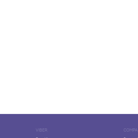
VIBER
COMPA