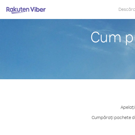
Descăr
Cum pu
Apelați
Cumpărați pachete de 