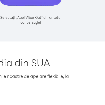
Selectați „Apel Viber Out” din antetul
conversației
dia din SUA
le noastre de apelare flexibile, la