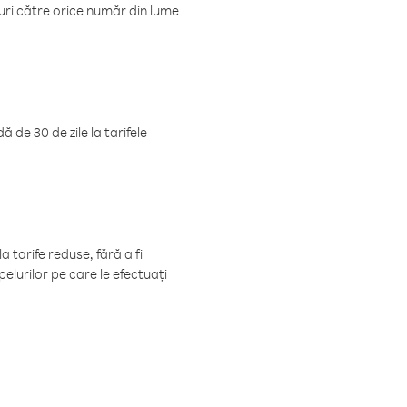
luri către orice număr din lume
 de 30 de zile la tarifele
 tarife reduse, fără a fi
elurilor pe care le efectuați