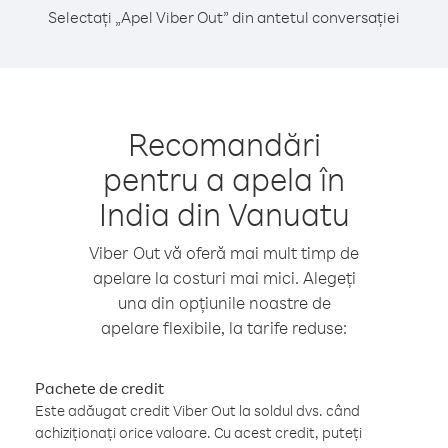
Selectați „Apel Viber Out” din antetul conversației
Recomandări
pentru a apela în
India din Vanuatu
Viber Out vă oferă mai mult timp de
apelare la costuri mai mici. Alegeți
una din opțiunile noastre de
apelare flexibile, la tarife reduse:
Pachete de credit
Este adăugat credit Viber Out la soldul dvs. când
achiziționați orice valoare. Cu acest credit, puteți