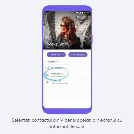
Selectați contactul din Viber și apelați din ecranul cu
informațiile sale